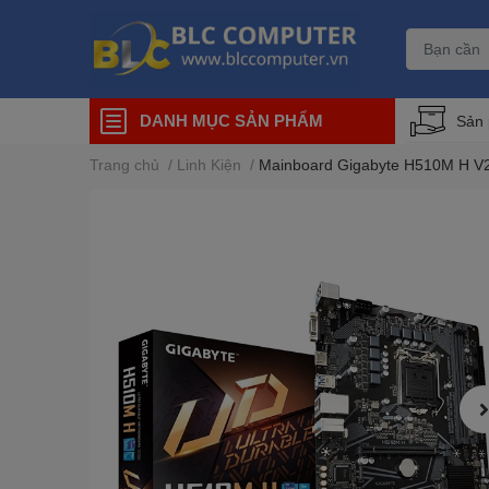
DANH MỤC SẢN PHẨM
Sản
Trang chủ
/
Linh Kiện
/
Mainboard Gigabyte H510M H V2 