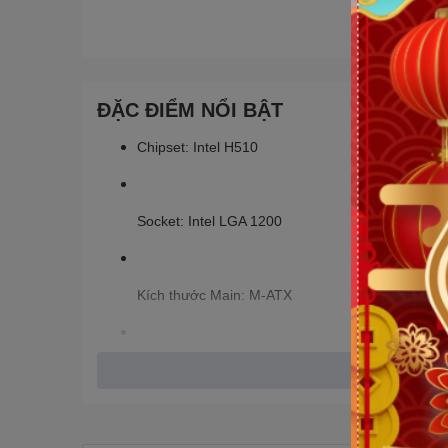
ĐẶC ĐIỂM NỔI BẬT
Chipset: Intel H510
Socket: Intel LGA 1200
Kích thước Main: M-ATX
Hỗ trợ CPU: Intel Socket LGA1200 cho bộ vi xử lý
Khe cắm RAM: 2 khe ram