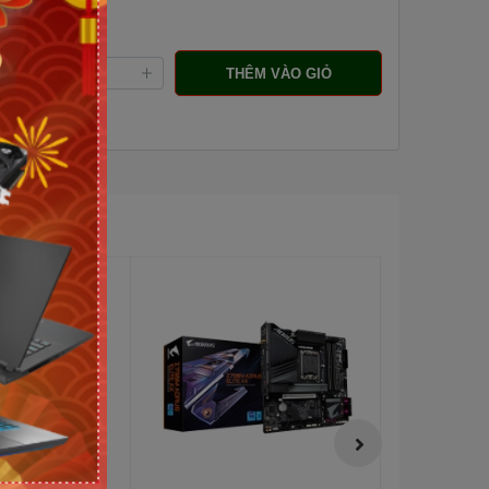
ng:
THÊM VÀO GIỎ