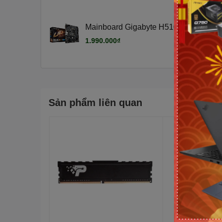
Mainboard Gigabyte H510M H V2 (Intel
Loại RAM: DDR4
LGA 1200/ M-ATX/ 2 khe ram/ DDR4)
1.990.000₫
Sản phẩm liên quan