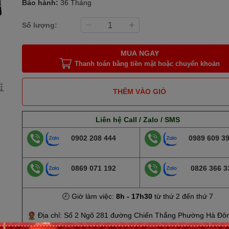
Bảo hành:
36 Tháng
Số lượng:
MUA NGAY
Thanh toán bằng tiền mặt hoặc chuyển khoản
THÊM VÀO GIỎ
Liên hệ Call / Zalo / SMS
0902 208 444
0989 609 3
0869 071 192
0826 366 3
🕗 Giờ làm việc:
8h - 17h30
từ thứ 2 đến thứ 7
Địa chỉ: Số 2 Ngõ 281 đường Chiến Thắng Phường Hà Đô
Nội
( Xem vị trí)