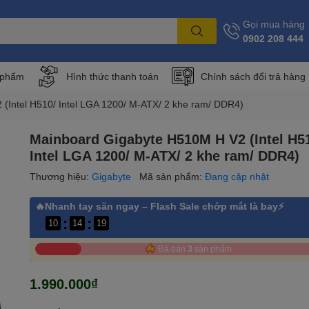
Gọi mua hàng
0902 208 444
 phẩm
Hình thức thanh toán
Chính sách đổi trả hàng
(Intel H510/ Intel LGA 1200/ M-ATX/ 2 khe ram/ DDR4)
Mainboard Gigabyte H510M H V2 (Intel H5
Intel LGA 1200/ M-ATX/ 2 khe ram/ DDR4)
Thương hiệu:
Gigabyte
Mã sản phẩm:
Đang cập nhật
🔥Nhanh tay săn ngay – Flash Sale chớp mắt là bay⚡
:
:
10
14
18
Đã bán
3
sản phẩm
1.990.000₫