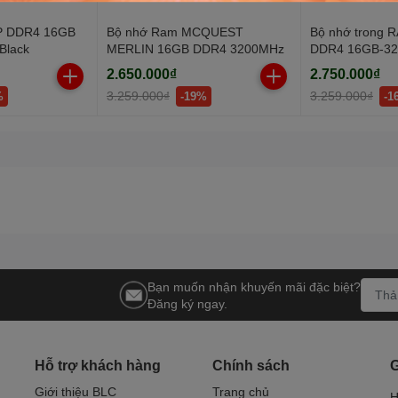
SP DDR4 16GB
Bộ nhớ Ram MCQUEST
Bộ nhớ trong
Black
MERLIN 16GB DDR4 3200MHz
DDR4 16GB-3
2.650.000₫
2.750.000₫
3.259.000₫
3.259.000₫
%
-19%
-1
Bạn muốn nhận khuyến mãi đặc biệt?
Đăng ký ngay.
Hỗ trợ khách hàng
Chính sách
G
Giới thiệu BLC
Trang chủ
H