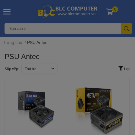
0
Trang chủ
/
PSU Antec
PSU Antec
Sắp xếp:
Thứ tự
Lọc