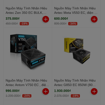
Nguồn Máy Tính Nhãn Hiệu
Nguồn Máy Tính Nhãn Hiệu
Antec Zen 350 EC BULK,
Antec Meta V550 EC, điện áp
điện áp 230V, công suất
230V, công suất 550W
375.000₫
600.000₫
350W
459.000₫
899.000₫
-19%
-34%
Nguồn Máy Tính Nhãn Hiệu
Nguồn Máy Tính Nhãn Hiệu
Antec Antom V750 EC , điện
Antec G850 EC 850W (80
áp 230V Công Suất 750W
Plus Gold/ ATX/ Đen)
990.000₫
1.930.000₫
1.299.000₫
2.376.000₫
-24%
-19%