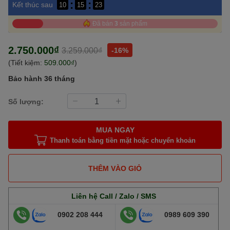
:
:
Kết thúc sau
10
15
23
Đã bán
3
sản phẩm
2.750.000₫
3.259.000₫
-16%
(Tiết kiệm:
509.000₫
)
Bảo hành 36 tháng
Số lượng:
MUA NGAY
Thanh toán bằng tiền mặt hoặc chuyển khoản
THÊM VÀO GIỎ
Liên hệ Call / Zalo / SMS
0902 208 444
0989 609 390