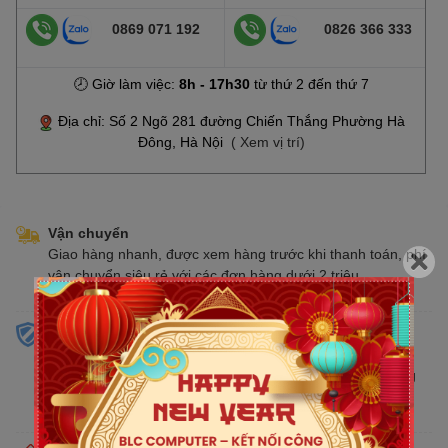
0869 071 192
0826 366 333
🕗 Giờ làm việc:
8h - 17h30
từ thứ 2 đến thứ 7
Địa chỉ: Số 2 Ngõ 281 đường Chiến Thắng Phường Hà
Đông, Hà Nội
( Xem vị trí)
Vận chuyển
Giao hàng nhanh, được xem hàng trước khi thanh toán, phí
vận chuyển siêu rẻ với các đơn hàng dưới 2 triệu
Sản phẩm chính hãng
Cam kết bán hàng chính hãng phân phối tại Việt Nam,
chúng tôi tự hào là đại lý chính thức của tất cả các thương
hiệu kinh doanh sản phẩm CNTT trên thị trường