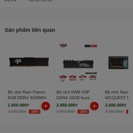
Sản phẩm liên quan
Bộ nhớ Ram Patriot
Bộ nhớ RAM VSP
Bộ nhớ Ram
8GB DDR4 3200MHz
DDR4 16GB buss
MCQUEST ME
Tản Nhiệt
3200MHz - Black
16GB DDR4 3
1.850.000₫
2.850.000₫
2.650.000₫
2.549.000₫
3.950.000₫
3.259.000₫
-28%
-28%
-1