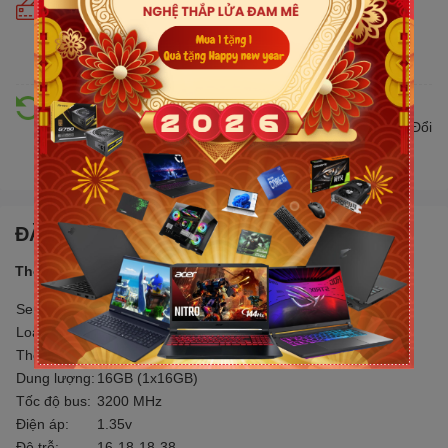
Cam kết giá tốt
Giá tốt hơn từ 10% - 30% so với thị trường. Liên tục cập
nhật giá mới nhất, cạnh tranh
Hỗ trợ đổi trả
Đổi trả hàng lên đến 30 ngày nếu có lỗi do nhà sản xuất. Đổi
trả hàng không cần lý do với mức phí ưu đãi
ĐẶC ĐIỂM NỔI BẬT
Thông số sản phẩm:
Series:
KingSpec
Loại Ram:
PC
Thế hệ:
DDR4
Dung lượng:
16GB (1x16GB)
Tốc độ bus:
3200 MHz
Điện áp:
1.35v
Độ trễ:
16-18-18-38