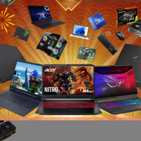
s Dual GeForce
Card đồ họa Asus Dual GeForce
Card đồ họa A
GDDR7 OC
RTX 3050 V2 8GB (GDDR6/ 128
RTX 5050 8GB 
bit)
6.950.000₫
Liên hệ
7.989.000₫
-14%