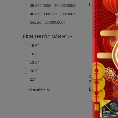
Edition
Liên hệ
35.000.000₫ - 40.000.000₫
40.000.000₫ - 50.000.000₫
Giá trên 50.000.000₫
KÍCH THƯỚC MÀN HÌNH
15.6"
18.5"
19.5"
20.5"
Card đồ họa Asu
21"
RX 9060 XT OC 
128 bit)
Liên hệ
Xem thêm