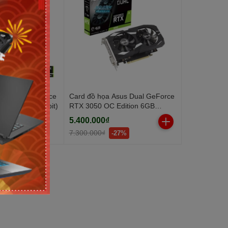
sus Dual GeForce
Card đồ họa Asus Dual GeForce
(GDDR6/ 128 bit)
RTX 3050 OC Edition 6GB
(GDDR6/ 96 bit)
5.400.000₫
7.300.000₫
-27%