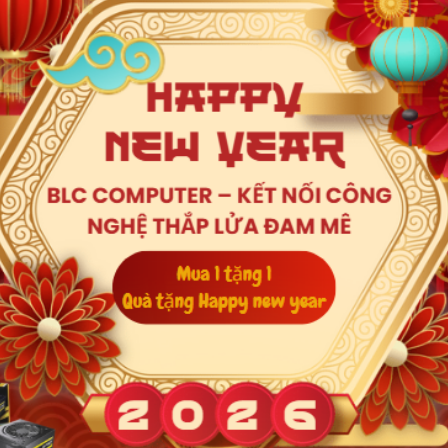
White OC Edition
GDDR7 OC Edi
Liên hệ
Liên hệ
s Prime Radeon
Card đồ họa Asus TUF Gaming
Card đồ họa A
16G (GDDR6/
GeForce RTX 5060 8GB GDDR7
GeForce RTX
OC Edition
OC Edition
12.500.000₫
Liên hệ
14.500.000₫
-14%