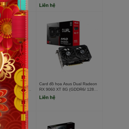
tion
(GDDR6/ 128 bit)
Liên hệ
sus Prime
Card đồ họa Asus Dual Radeon
 5060 8GB GDDR7
RX 9060 XT 8G (GDDR6/ 128
bit)
Liên hệ