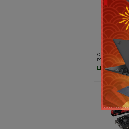
Card đồ họa Asu
RTX 5060 8GB 
Edition
Liên hệ