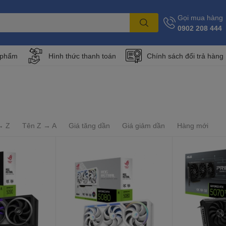
Gọi mua hàng
0902 208 444
 phẩm
Hình thức thanh toán
Chính sách đổi trả hàng
→ Z
Tên Z → A
Giá tăng dần
Giá giảm dần
Hàng mới