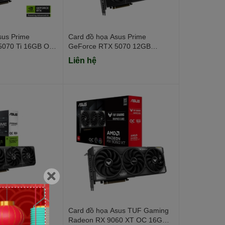
sus Prime
Card đồ họa Asus Prime
5070 Ti 16GB OC
GeForce RTX 5070 12GB
/ 256 bit)
GDDR7 OC Edition (GDDR7/
Liên hệ
192 bit)
sus Prime
Card đồ họa Asus TUF Gaming
5060 Ti 8GB
Radeon RX 9060 XT OC 16G