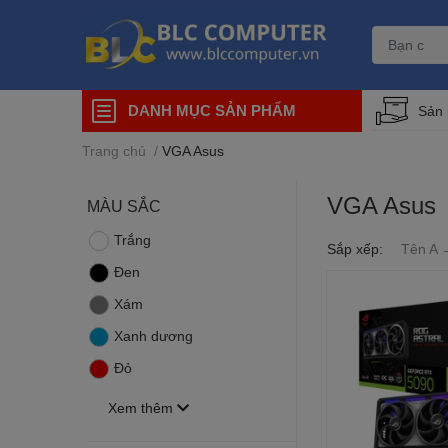
DANH MỤC SẢN PHẨM
Sản
Trang chủ
/
VGA Asus
VGA Asus
MÀU SẮC
Trắng
Sắp xếp:
Tên A 
Đen
Xám
Xanh dương
Đỏ
Xem thêm