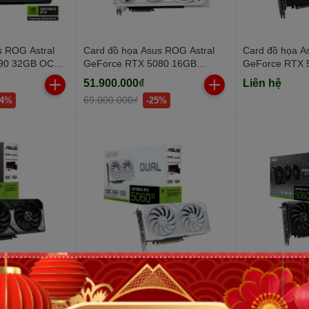
s ROG Astral
Card đồ họa Asus ROG Astral
Card đồ họa A
90 32GB OC
GeForce RTX 5080 16GB
GeForce RTX 
512 bit)
GDDR7 WHITE OC Edition
Edition (GDDR7
51.900.000₫
Liên hệ
(GDDR7/ 256 bit)
69.000.000₫
14%
-25%
s Dual GeForce
Card đồ họa Asus Dual GeForce
Card đồ họa A
GB GDDR7 OC
RTX 5060 Ti 16GB GDDR7
GeForce RTX 