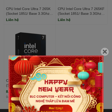
CPU Intel Core Ultra 7 265K
CPU Intel Core Ultra 7 265KF
(Socket 1851/ Base 3.3Ghz/
(Socket 1851/ Base 3.3Ghz/
Turbo 5.5GHz/ 20 Cores/ 20
Turbo 5.5GHz/ 20 Cores/ 20
Liên hệ
Liên hệ
Threads/ Cache 30MB)
Threads/ Cache 30MB)
CPU Intel Core Ultra 7 265
(Socket 1851/ Base 1.8Ghz/
Turbo 5.3GHz/ 20 Cores/ 20
8.999.000₫
Threads/ Cache 30MB)
9.145.000₫
-2%