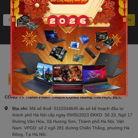
Bạn muốn nhận khuyến mãi
đặc biệt? Đăng ký ngay.
Đăng ký
CÔNG TY TNHH PHÁT TRIỂN CÔNG NGHỆ TIN HỌC BLC
Địa chỉ:
Mã số thuế: 0110344645 do sở kế hoạch đầu tư
thành phố Hà Nội cấp ngày 09/05/2023 ĐKKD: Số 33, Ngõ 17
Đường Văn Hóa, Xã Hương Sơn, Thành phố Hà Nội, Việt
Nam. VPGD: số 2 ngõ 281 đường Chiến Thắng, phường Hà
Đông, T.p Hà Nội.