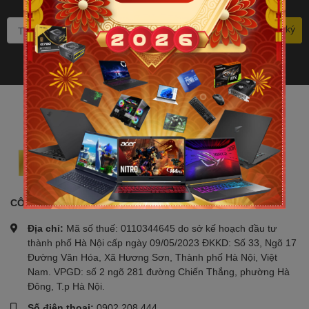
đặc biệt? Đăng ký ngay.
Đăng ký
CÔNG TY TNHH PHÁT TRIỂN CÔNG NGHỆ TIN HỌC BLC
Địa chỉ:
Mã số thuế: 0110344645 do sở kế hoạch đầu tư
thành phố Hà Nội cấp ngày 09/05/2023 ĐKKD: Số 33, Ngõ 17
Đường Văn Hóa, Xã Hương Sơn, Thành phố Hà Nội, Việt
Nam. VPGD: số 2 ngõ 281 đường Chiến Thắng, phường Hà
Đông, T.p Hà Nội.
Số điện thoại:
0902 208 444