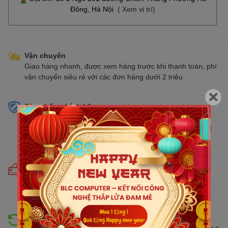
Đông, Hà Nội
( Xem vị trí)
Vận chuyển
Giao hàng nhanh, được xem hàng trước khi thanh toán, phí
vận chuyển siêu rẻ với các đơn hàng dưới 2 triệu
Sản phẩm chính hãng
Cam kết bán hàng chính hãng phân phối tại Việt Nam,
chúng tôi tự hào là đại lý chính thức của tất cả các thương
hiệu kinh doanh sản phẩm CNTT trên thị trường
Cam kết giá tốt
Giá tốt hơn từ 10% - 30% so với thị trường. Liên tục cập
nhật giá mới nhất, cạnh tranh
Hỗ trợ đổi trả