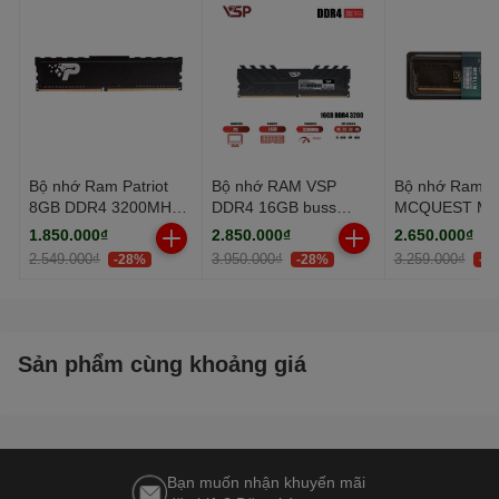
Bộ nhớ Ram Patriot
Bộ nhớ RAM VSP
Bộ nhớ Ram
8GB DDR4 3200MHz
DDR4 16GB buss
MCQUEST ME
Tản Nhiệt
3200MHz - Black
16GB DDR4 3
1.850.000₫
2.850.000₫
2.650.000₫
2.549.000₫
3.950.000₫
3.259.000₫
-28%
-28%
-1
Sản phẩm cùng khoảng giá
Bạn muốn nhận khuyến mãi