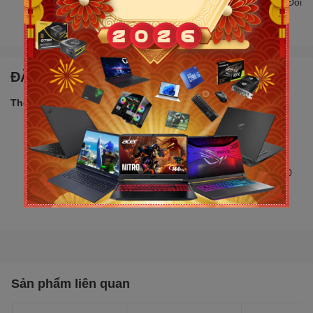
Đổi trả hàng lên đến 30 ngày nếu có lỗi do nhà sản xuất. Đổi
trả hàng không cần lý do với mức phí ưu đãi
ĐẶC ĐIỂM NỔI BẬT
Thống số sản phẩm:
Socket: LGA1200 Hỗ trợ CPU thế hệ 11 và thế hệ 10
Kích thước: microATX
Khe cắm RAM: 2 khe (Tối đa 64GB)
Khe cắm mở rộng: 1 x PCIe 4.0/3.0 x16 slot, 1 x PCIe 3.0
x1 slot
Khe cắm ổ cứng: 4 x SATA 6Gb/s ports
Sản phẩm liên quan