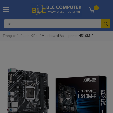
0
Trang chủ
/
Linh Kiện
/
Mainboard Asus prime H510M-F