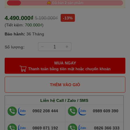
Đã bán
2
sản phẩm
4.490.000₫
5.190.000₫
-13%
(Tiết kiệm:
700.000₫
)
Bảo hành:
36 Tháng
Số lượng:
MUA NGAY
Thanh toán bằng tiền mặt hoặc chuyển khoản
THÊM VÀO GIỎ
Liên hệ Call / Zalo / SMS
0902 208 444
0989 609 390
0869 071 192
0826 366 333