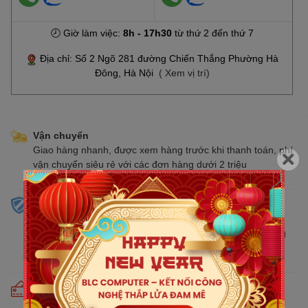
🕗 Giờ làm việc:
8h - 17h30
từ thứ 2 đến thứ 7
Địa chỉ: Số 2 Ngõ 281 đường Chiến Thắng Phường Hà
Đông, Hà Nội
( Xem vị trí)
Vận chuyển
Giao hàng nhanh, được xem hàng trước khi thanh toán, phí
vận chuyển siêu rẻ với các đơn hàng dưới 2 triệu
Sản phẩm chính hãng
Cam kết bán hàng chính hãng phân phối tại Việt Nam,
chúng tôi tự hào là đại lý chính thức của tất cả các thương
hiệu kinh doanh sản phẩm CNTT trên thị trường
Cam kết giá tốt
Giá tốt hơn từ 10% - 30% so với thị trường. Liên tục cập