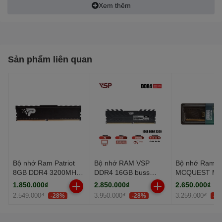
Intel® Core™ 12th Gen,
Xem thêm
Pentium® Gold and Celeron®
Processors
Khe cắm RAM: 4 khe ram
Sản phẩm liên quan
Loại RAM: DDR5
Bộ nhớ Ram Patriot
Bộ nhớ RAM VSP
Bộ nhớ Ram
8GB DDR4 3200MHz
DDR4 16GB buss
MCQUEST ME
Tản Nhiệt
3200MHz - Black
16GB DDR4 3
1.850.000₫
2.850.000₫
2.650.000₫
2.549.000₫
3.950.000₫
3.259.000₫
-28%
-28%
-1