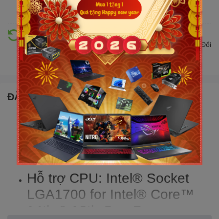
nhật giá mới nhất, cạnh tranh
Hỗ trợ đổi trả
Đổi trả hàng lên đến 30 ngày nếu có lỗi do nhà sản xuất. Đổi
trả hàng không cần lý do với mức phí ưu đãi
ĐẶC ĐIỂM NỔI BẬT
Chipset: Intel Z790
Socket: Intel LGA 1700
Kích thước Main: ATX
Hỗ trợ CPU: Intel® Socket
LGA1700 for Intel® Core™
14th & 13th Gen Processors,