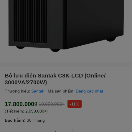
Bộ lưu điện Santak C3K-LCD (Online/
3000VA/2700W)
Thương hiệu:
Santak
Mã sản phẩm:
Đang cập nhật
17.800.000₫
19.899.000₫
-11%
(Tiết kiệm:
2.099.000₫
)
Bảo hành:
36 Tháng