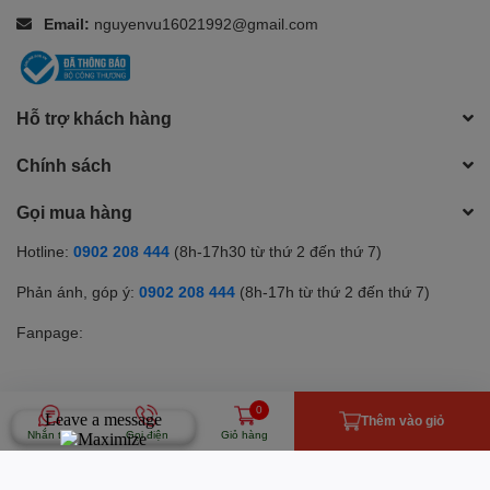
Email:
nguyenvu16021992@gmail.com
Hỗ trợ khách hàng
Chính sách
Gọi mua hàng
Hotline:
0902 208 444
(8h-17h30 từ thứ 2 đến thứ 7)
Phản ánh, góp ý:
0902 208 444
(8h-17h từ thứ 2 đến thứ 7)
Fanpage:
0
Phương thức thanh toán
Thêm vào giỏ
Nhắn tin
Gọi điện
Giỏ hàng