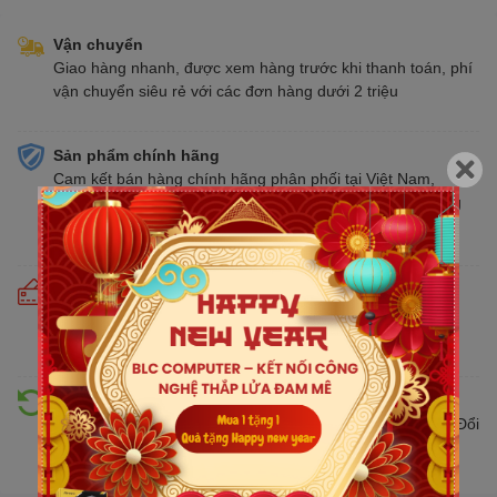
Vận chuyển
Giao hàng nhanh, được xem hàng trước khi thanh toán, phí
vận chuyển siêu rẻ với các đơn hàng dưới 2 triệu
Sản phẩm chính hãng
Cam kết bán hàng chính hãng phân phối tại Việt Nam,
chúng tôi tự hào là đại lý chính thức của tất cả các thương
hiệu kinh doanh sản phẩm CNTT trên thị trường
Cam kết giá tốt
Giá tốt hơn từ 10% - 30% so với thị trường. Liên tục cập
nhật giá mới nhất, cạnh tranh
Hỗ trợ đổi trả
Đổi trả hàng lên đến 30 ngày nếu có lỗi do nhà sản xuất. Đổi
trả hàng không cần lý do với mức phí ưu đãi