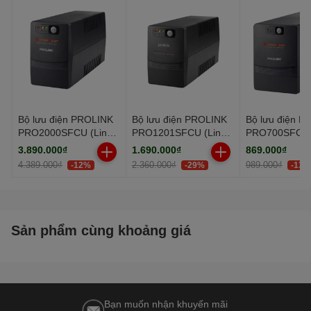
Tần số nguồn vào: Dải tần số
50/60 Hz (40 ~ 70 Hz)
Bộ lưu điện PROLINK
Bộ lưu điện PROLINK
Bộ lưu điện P
PRO2000SFCU (Line
PRO1201SFCU (Line
PRO700SFC (L
Interactive/
Interactive/
Interactive/
3.890.000₫
1.690.000₫
869.000₫
2000VA/1200W)
1200VA/600W)
650VA/360W)
4.389.000₫
2.360.000₫
989.000₫
-12%
-29%
-13%
Sản phẩm cùng khoảng giá
Bạn muốn nhận khuyến mãi