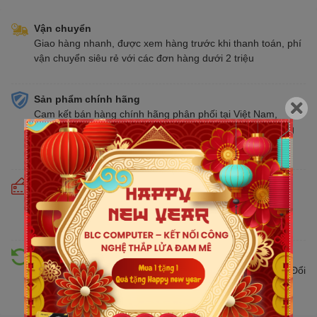
Vận chuyển
Giao hàng nhanh, được xem hàng trước khi thanh toán, phí
vận chuyển siêu rẻ với các đơn hàng dưới 2 triệu
Sản phẩm chính hãng
Cam kết bán hàng chính hãng phân phối tại Việt Nam,
chúng tôi tự hào là đại lý chính thức của tất cả các thương
hiệu kinh doanh sản phẩm CNTT trên thị trường
Cam kết giá tốt
Giá tốt hơn từ 10% - 30% so với thị trường. Liên tục cập
nhật giá mới nhất, cạnh tranh
Hỗ trợ đổi trả
Đổi trả hàng lên đến 30 ngày nếu có lỗi do nhà sản xuất. Đổi
trả hàng không cần lý do với mức phí ưu đãi