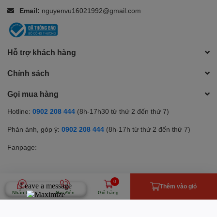
Email:
nguyenvu16021992@gmail.com
Hỗ trợ khách hàng
Chính sách
Gọi mua hàng
Hotline:
0902 208 444
(8h-17h30 từ thứ 2 đến thứ 7)
Phản ánh, góp ý:
0902 208 444
(8h-17h từ thứ 2 đến thứ 7)
Fanpage:
0
Phương thức thanh toán
Thêm vào giỏ
Nhắn tin
Gọi điện
Giỏ hàng