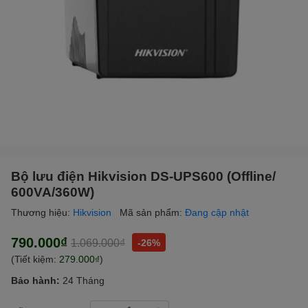
Bộ lưu điện Hikvision DS-UPS600 (Offline/
600VA/360W)
Thương hiệu:
Hikvision
Mã sản phẩm:
Đang cập nhật
790.000₫
1.069.000₫
-26%
(Tiết kiệm:
279.000₫
)
Bảo hành:
24 Tháng