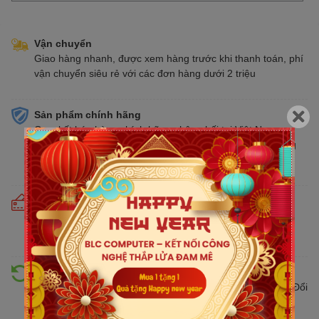
Vận chuyển
Giao hàng nhanh, được xem hàng trước khi thanh toán, phí
vận chuyển siêu rẻ với các đơn hàng dưới 2 triệu
Sản phẩm chính hãng
Cam kết bán hàng chính hãng phân phối tại Việt Nam,
chúng tôi tự hào là đại lý chính thức của tất cả các thương
hiệu kinh doanh sản phẩm CNTT trên thị trường
Cam kết giá tốt
Giá tốt hơn từ 10% - 30% so với thị trường. Liên tục cập
nhật giá mới nhất, cạnh tranh
Hỗ trợ đổi trả
Đổi trả hàng lên đến 30 ngày nếu có lỗi do nhà sản xuất. Đổi
trả hàng không cần lý do với mức phí ưu đãi