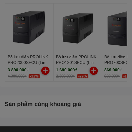
Cổng giao tiếp: Cổng giao
tiếp RJ45, 4 Backup outlets
Tần số nguồn vào: Tần số
50/60 Hz (Tự động điều
chỉnh)
Bộ lưu điện PROLINK
Bộ lưu điện PROLINK
Bộ lưu điện P
PRO2000SFCU (Line
PRO1201SFCU (Line
PRO700SFC (L
Interactive/
Interactive/
Interactive/
3.890.000₫
1.690.000₫
869.000₫
2000VA/1200W)
1200VA/600W)
650VA/360W)
4.389.000₫
2.360.000₫
989.000₫
-12%
-29%
-13%
Sản phẩm cùng khoảng giá