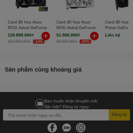
CUDA Core: 3840
Card đồ họa Asus
Card đồ họa Asus
Card đồ họa A
ROG Astral GeForce
ROG Astral GeForce
Prime GeForc
RTX 5090 32GB OC
RTX 5080 16GB
5070 Ti 16GB
129.899.000₫
51.900.000₫
Liên hệ
DirectX: 12 Ultimate
Edition (GDDR7/ 512
GDDR7 WHITE OC
Edition (GDDR
150.000.000₫
69.000.000₫
-14%
-25%
bit)
Edition (GDDR7/ 256
bit)
bit)
Chuẩn khe cắm: PCI Express 5.0
Sản phẩm cùng khoảng giá
Hiệu suất AI: 623 TOPs
Bạn muốn nhận khuyến mãi
đặc biệt? Đăng ký ngay.
Đăng ký