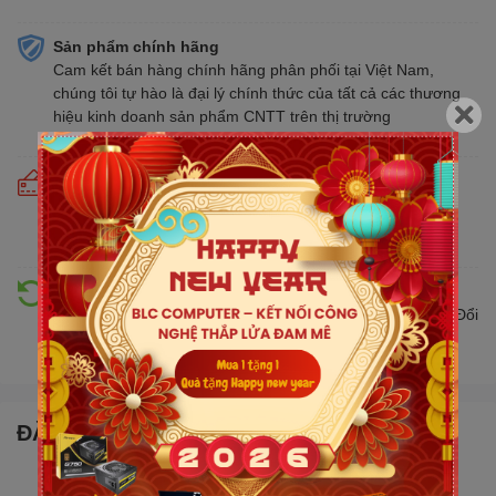
Sản phẩm chính hãng
Cam kết bán hàng chính hãng phân phối tại Việt Nam,
chúng tôi tự hào là đại lý chính thức của tất cả các thương
hiệu kinh doanh sản phẩm CNTT trên thị trường
Cam kết giá tốt
Giá tốt hơn từ 10% - 30% so với thị trường. Liên tục cập
nhật giá mới nhất, cạnh tranh
Hỗ trợ đổi trả
Đổi trả hàng lên đến 30 ngày nếu có lỗi do nhà sản xuất. Đổi
trả hàng không cần lý do với mức phí ưu đãi
ĐẶC ĐIỂM NỔI BẬT
Chip đồ họa: Geforce RTX 5060