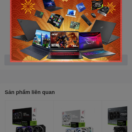
Bộ nhớ trong: 8Gb
Kiểu bộ nhớ: GDDR7
Tốc độ bộ nhớ: 28 Gbps
Xem thêm
Giao diện bộ nhớ: 128 bit
Sản phẩm liên quan
Engine Clock: OC mode: 2565MHz
Default mode: 2535MHz (Boost Clock)