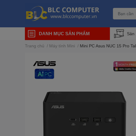
DANH MỤC SẢN PHẨM
Sản
Trang chủ
/
Máy tính Mini
/
Mini PC Asus NUC 15 Pro Ta