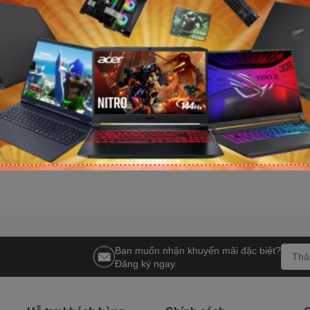
 800 G9
Mini PC Asus NUC 13 Pro Tall
Mini PC Asus N
500/ 8GB/
NUC13ANHI7 (i7 1360P/ NoOS/
NUC14MNK97 (I
11/ 3Y)
3Y)
NoOS/ 3Y)
Liên hệ
Liên hệ
Bạn muốn nhận khuyến mãi đặc biệt?
Đăng ký ngay.