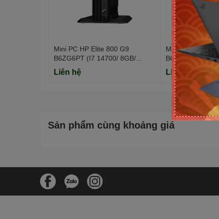
Mini PC HP Elite 800 G9
Mini PC HP Elite
B6ZG6PT (I7 14700/ 8GB/
B6ZG2PT (I5 14
512GB SSD/ Win11/ 3Y)
512GB SSD/ Win
Liên hệ
Liên hệ
Sản phẩm cùng khoảng giá