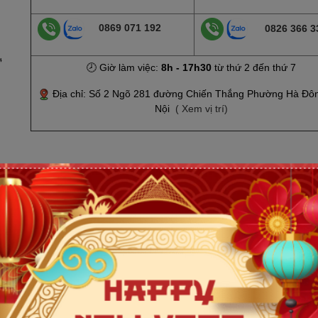
0869 071 192
0826 366 3
🕗 Giờ làm việc:
8h - 17h30
từ thứ 2 đến thứ 7
Địa chỉ: Số 2 Ngõ 281 đường Chiến Thắng Phường Hà Đô
Nội
( Xem vị trí)