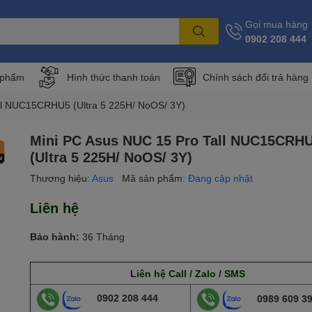
Gọi mua hàng
0902 208 444
 phẩm
Hình thức thanh toán
Chính sách đổi trả hàng
ll NUC15CRHU5 (Ultra 5 225H/ NoOS/ 3Y)
Mini PC Asus NUC 15 Pro Tall NUC15CRH
(Ultra 5 225H/ NoOS/ 3Y)
Thương hiệu:
Asus
Mã sản phẩm:
Đang cập nhật
Liên hệ
Bảo hành:
36 Tháng
Liên hệ Call / Zalo / SMS
0902 208 444
0989 609 3