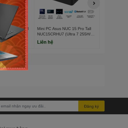
UC 14 Essential
Mini PC Asus NUC 15 Pro Tall
Mini PC Asus
ntel N97/
NUC15CRHU7 (Ultra 7 255H/
NUC14MNK150
NoOS/ 3Y)
NoOS/ 3Y)
Liên hệ
Liên hệ
Đăng ký