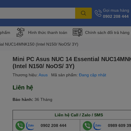
Gọi mua hàng
0902 208 444
 phẩm
Hình thức thanh toán
Chính sách đổi trả hàng
ial NUC14MNK150 (Intel N150/ NoOS/ 3Y)
Mini PC Asus NUC 14 Essential NUC14MN
(Intel N150/ NoOS/ 3Y)
Thương hiệu:
Asus
Mã sản phẩm:
Đang cập nhật
Liên hệ
Bảo hành:
36 Tháng
Liên hệ Call / Zalo / SMS
0902 208 444
0989 609 3