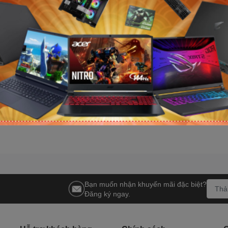
 800 G9
Mini PC Asus NUC 13 Pro Tall
Mini PC Asus N
500/ 8GB/
NUC13ANHI7 (i7 1360P/ NoOS/
NUC14MNK97 (I
11/ 3Y)
3Y)
NoOS/ 3Y)
Liên hệ
Liên hệ
Bạn muốn nhận khuyến mãi đặc biệt?
Đăng ký ngay.