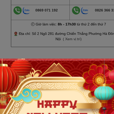
0869 071 192
0826 366 3
🕗 Giờ làm việc:
8h - 17h30
từ thứ 2 đến thứ 7
Địa chỉ: Số 2 Ngõ 281 đường Chiến Thắng Phường Hà Đô
Nội
( Xem vị trí)