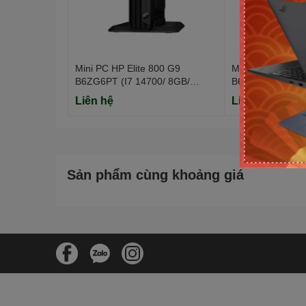
Mini PC HP Elite 800 G9
Mini PC HP Elite
B6ZG6PT (I7 14700/ 8GB/
B6ZG2PT (I5 14
512GB SSD/ Win11/ 3Y)
512GB SSD/ Win
Liên hệ
Liên hệ
Sản phẩm cùng khoảng giá