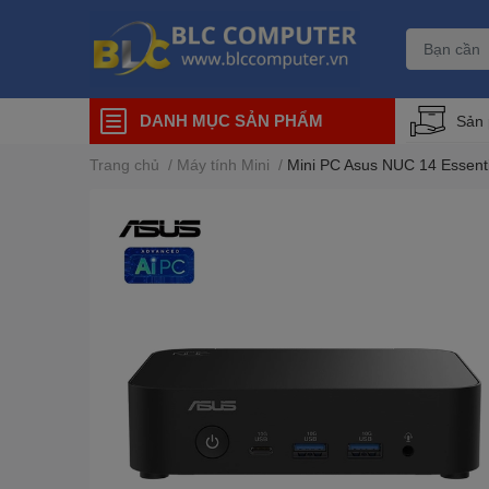
DANH MỤC SẢN PHẨM
Sản
Trang chủ
/
Máy tính Mini
/
Mini PC Asus NUC 14 Essent