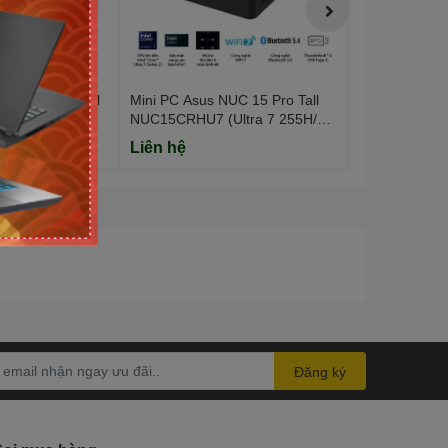
UC 14 Essential
Mini PC Asus NUC 15 Pro Tall
Mini PC Asus 
ntel N97/
NUC15CRHU7 (Ultra 7 255H/
NUC13ANHI3 
NoOS/ 3Y)
3Y)
Liên hệ
Liên hệ
Đăng ký