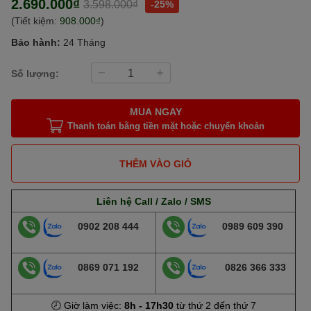
2.690.000₫
3.598.000₫
-25%
(Tiết kiệm:
908.000₫
)
Bảo hành:
24 Tháng
Số lượng:
MUA NGAY
Thanh toán bằng tiền mặt hoặc chuyển khoản
THÊM VÀO GIỎ
Liên hệ Call / Zalo / SMS
0902 208 444
0989 609 390
0869 071 192
0826 366 333
🕗 Giờ làm việc:
8h - 17h30
từ thứ 2 đến thứ 7