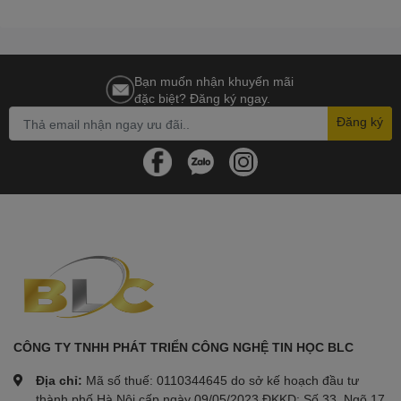
Bạn muốn nhận khuyến mãi
đặc biệt? Đăng ký ngay.
Đăng ký
CÔNG TY TNHH PHÁT TRIỂN CÔNG NGHỆ TIN HỌC BLC
Địa chỉ:
Mã số thuế: 0110344645 do sở kế hoạch đầu tư
thành phố Hà Nội cấp ngày 09/05/2023 ĐKKD: Số 33, Ngõ 17