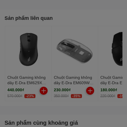
Đầu nhận tín hiệu
Sản phẩm liên quan
LightSpeed mới nhất với tần
số giao tiếp lên tới 8000Hz
Nút bấm LightForce Hybrid
mới nhất
Feet PTFE siêu bền bỉ, ma
sát thấp
Chuột Gaming không
Chuột Gaming không
Chuột Gaming
Thời lượng pin lên tới 95 giờ
dây E-Dra EM629X
dây E-Dra EM609W
dây E-Dra E
Đen
(Bluetooth/Wireless)
Black
440.000₫
230.000₫
180.000₫
(Bluetooth/Wireless)
570.000₫
350.000₫
220.000₫
-23%
-35%
-19%
Sản phẩm cùng khoảng giá