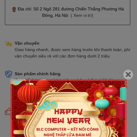
Địa chỉ: Số 2 Ngõ 281 đường Chiến Thắng Phường Hà
Đông, Hà Nội
( Xem vị trí)
Vận chuyển
Giao hàng nhanh, được xem hàng trước khi thanh toán, phí
vận chuyển siêu rẻ với các đơn hàng dưới 2 triệu
Sản phẩm chính hãng
Cam kết bán hàng chính hãng phân phối tại Việt Nam,
chúng tôi tự hào là đại lý chính thức của tất cả các thương
hiệu kinh doanh sản phẩm CNTT trên thị trường
Cam kết giá tốt
Giá tốt hơn từ 10% - 30% so với thị trường. Liên tục cập
nhật giá mới nhất, cạnh tranh