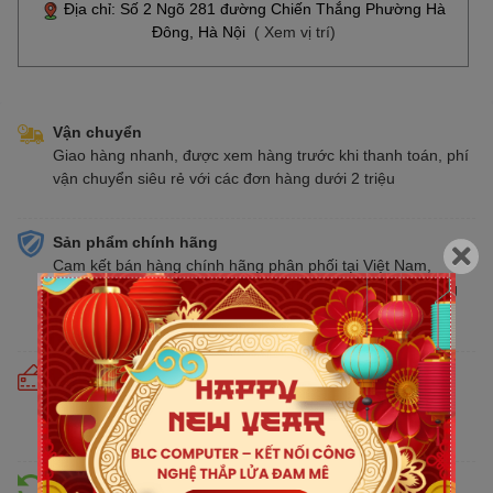
Địa chỉ: Số 2 Ngõ 281 đường Chiến Thắng Phường Hà
Đông, Hà Nội
( Xem vị trí)
Vận chuyển
Giao hàng nhanh, được xem hàng trước khi thanh toán, phí
vận chuyển siêu rẻ với các đơn hàng dưới 2 triệu
Sản phẩm chính hãng
Cam kết bán hàng chính hãng phân phối tại Việt Nam,
chúng tôi tự hào là đại lý chính thức của tất cả các thương
hiệu kinh doanh sản phẩm CNTT trên thị trường
Cam kết giá tốt
Giá tốt hơn từ 10% - 30% so với thị trường. Liên tục cập
nhật giá mới nhất, cạnh tranh
Hỗ trợ đổi trả