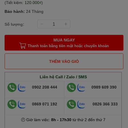
(Tiết kiệm:
120.000₫
)
Bảo hành:
24 Tháng
Số lượng:
MUA NGAY
Thanh toán bằng tiền mặt hoặc chuyển khoản
THÊM VÀO GIỎ
Liên hệ Call / Zalo / SMS
0902 208 444
0989 609 390
0869 071 192
0826 366 333
🕗 Giờ làm việc:
8h - 17h30
từ thứ 2 đến thứ 7