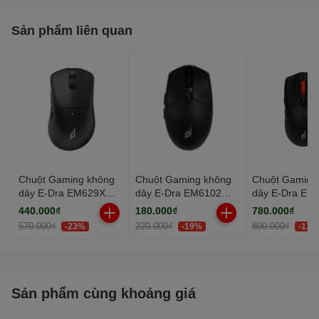
tiếng ồn khi làm việc
Sản phẩm liên quan
Pin sạc dung lượng 300mAH
Chuột Gaming không
Chuột Gaming không
Chuột Gaming
dây E-Dra EM629X
dây E-Dra EM6102W
dây E-Dra EM
Đen
Black
MAX đen
440.000₫
180.000₫
780.000₫
(Bluetooth/Wireless)
570.000₫
220.000₫
890.000₫
-23%
-19%
-13%
Sản phẩm cùng khoảng giá