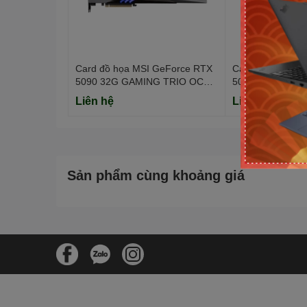
CUDA Core: 4608
DirectX: 12 Ultimate
Card đồ họa MSI GeForce RTX
Card đồ họa MS
5090 32G GAMING TRIO OC
5090 32G VAN
(GDDR7/ 512 bit)
(GDDR7/ 512 bit
Liên hệ
Liên hệ
Chuẩn khe cắm: PCI Express 5.0
Sản phẩm cùng khoảng giá