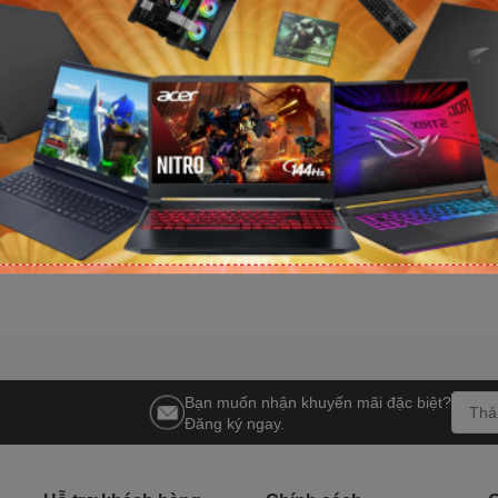
I GeForce RTX
Card đồ họa MSI GeForce RTX
Card đồ họa M
GUARD SOC
5070 Ti 16G GAMING TRIO OC
5070 Ti 16G 
)
(GDDR7/ 256 bit)
(GDDR7/ 256 bi
Liên hệ
Liên hệ
Bạn muốn nhận khuyến mãi đặc biệt?
Đăng ký ngay.