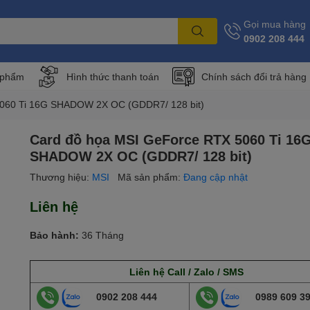
Gọi mua hàng
0902 208 444
 phẩm
Hình thức thanh toán
Chính sách đổi trả hàng
5060 Ti 16G SHADOW 2X OC (GDDR7/ 128 bit)
Card đồ họa MSI GeForce RTX 5060 Ti 16
SHADOW 2X OC (GDDR7/ 128 bit)
Thương hiệu:
MSI
Mã sản phẩm:
Đang cập nhật
Liên hệ
Bảo hành:
36 Tháng
Liên hệ Call / Zalo / SMS
0902 208 444
0989 609 3