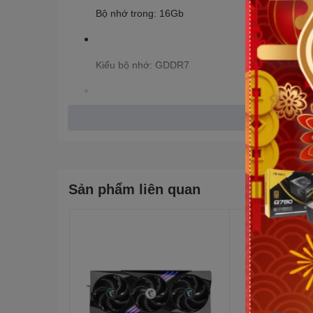
Bộ nhớ trong: 16Gb
Kiểu bộ nhớ: GDDR7
Tốc độ bộ nhớ: 28 Gbps
Giao diện bộ nhớ: 128 bit
Sản phẩm liên quan
Engine Clock: Extreme Performance: 2617 MHz 
Boost: 2602 MHz