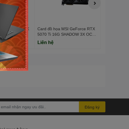
SI GeForce RTX
Card đồ họa MSI GeForce RTX
Card đồ họa 
VENTUS 3X OC
5070 Ti 16G SHADOW 3X OC
5070 12G VE
t)
(GDDR7/ 256 bit)
(GDDR7/ 192 
Liên hệ
Liên hệ
Đăng ký