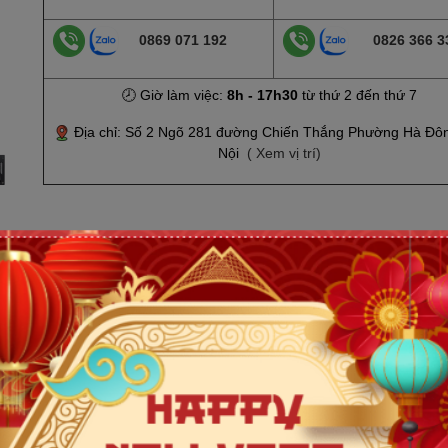
0869 071 192
0826 366 3
🕗 Giờ làm việc:
8h - 17h30
từ thứ 2 đến thứ 7
Địa chỉ: Số 2 Ngõ 281 đường Chiến Thắng Phường Hà Đô
Nội
( Xem vị trí)