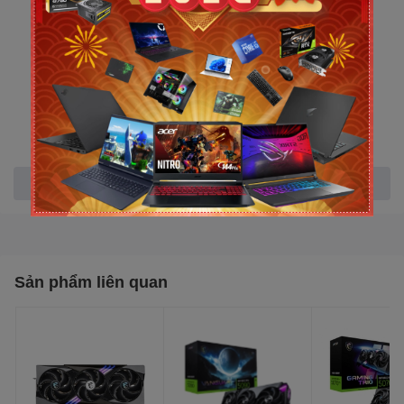
Bộ nhớ trong: 12Gb
Kiểu bộ nhớ: GDDR7
Tốc độ bộ nhớ: 28 Gbps
Xem thêm
Giao diện bộ nhớ: 192 bit
Sản phẩm liên quan
Engine Clock: Extreme Performance: 2557 MHz (MSI
Center)
Boost: 2542 MHz