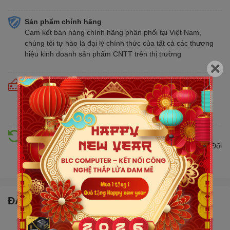
Sản phẩm chính hãng
Cam kết bán hàng chính hãng phân phối tại Việt Nam,
chúng tôi tự hào là đại lý chính thức của tất cả các thương
hiệu kinh doanh sản phẩm CNTT trên thị trường
Cam kết giá tốt
Giá tốt hơn từ 10% - 30% so với thị trường. Liên tục cập
nhật giá mới nhất, cạnh tranh
Hỗ trợ đổi trả
Đổi trả hàng lên đến 30 ngày nếu có lỗi do nhà sản xuất. Đổi
trả hàng không cần lý do với mức phí ưu đãi
ĐẶC ĐIỂM NỔI BẬT
Chip đồ họa: Geforce RTX 5070