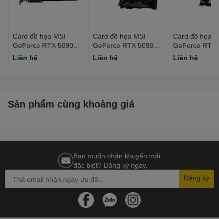
CUDA Core: 8960 Units
Card đồ họa MSI
Card đồ họa MSI
Card đồ họa M
GeForce RTX 5090
GeForce RTX 5090
GeForce RTX 
32G GAMING TRIO
32G VANGUARD SOC
16G GAMING 
Liên hệ
Liên hệ
Liên hệ
OC (GDDR7/ 512 bit)
(GDDR7/ 512 bit)
OC (GDDR7/ 25
DirectX: 12 Ultimate
Sản phẩm cùng khoảng giá
Chuẩn khe cắm: PCI Express 5.0
Bạn muốn nhận khuyến mãi
đặc biệt? Đăng ký ngay.
Đăng ký