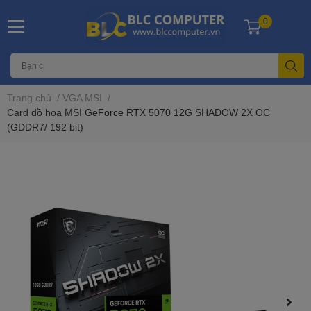
0
Trang chủ
/
VGA MSI
/
Card đồ họa MSI GeForce RTX 5070 12G SHADOW 2X OC
(GDDR7/ 192 bit)