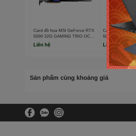
CUDA Core: 3840 Units
DirectX: 12 Ultimate
Card đồ họa MSI GeForce RTX
Card đồ họa MS
5090 32G GAMING TRIO OC
5090 32G VAN
(GDDR7/ 512 bit)
(GDDR7/ 512 bit
Liên hệ
Liên hệ
Chuẩn khe cắm: PCI Express 5.0
Sản phẩm cùng khoảng giá