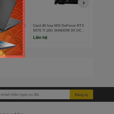
SI GeForce RTX
Card đồ họa MSI GeForce RTX
Card đồ họa 
VENTUS 3X OC
5070 Ti 16G SHADOW 3X OC
5070 12G VE
t)
(GDDR7/ 256 bit)
(GDDR7/ 192 
Liên hệ
Liên hệ
Đăng ký