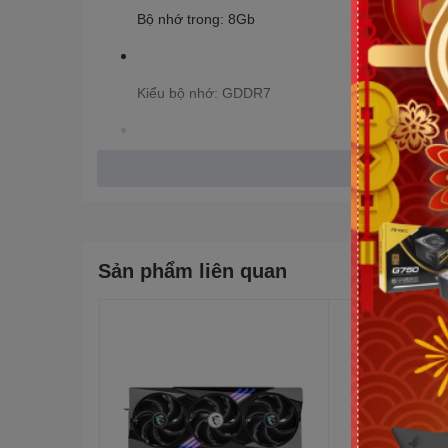
Bộ nhớ trong: 8Gb
Kiểu bộ nhớ: GDDR7
Tốc độ bộ nhớ: 28 Gbps
Giao diện bộ nhớ: 128 bit
Sản phẩm liên quan
Engine Clock: Extreme Performance: 2535 MHz 
Boost: 2527 MHz