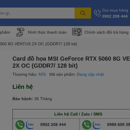
Gọi mua hàng
0902 208 444
 phẩm
Hình thức thanh toán
Chính sách đổi trả hàng
5060 8G VENTUS 2X OC (GDDR7/ 128 bit)
Card đồ họa MSI GeForce RTX 5060 8G V
2X OC (GDDR7/ 128 bit)
Thương hiệu:
MSI
Mã sản phẩm:
Đang cập nhật
Liên hệ
Bảo hành:
36 Tháng
Liên hệ Call / Zalo / SMS
0902 208 444
0989 609 3