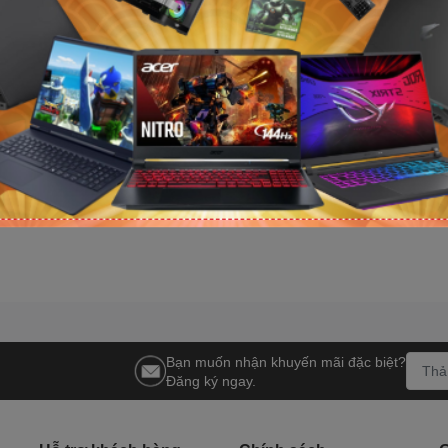
I GeForce RTX
Card đồ họa MSI GeForce RTX
Card đồ họa M
GUARD SOC
5070 Ti 16G GAMING TRIO OC
5070 Ti 16G 
)
(GDDR7/ 256 bit)
(GDDR7/ 256 bi
Liên hệ
Liên hệ
Bạn muốn nhận khuyến mãi đặc biệt?
Đăng ký ngay.