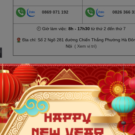
0869 071 192
0826 366 3
🕗 Giờ làm việc:
8h - 17h30
từ thứ 2 đến thứ 7
Địa chỉ: Số 2 Ngõ 281 đường Chiến Thắng Phường Hà Đô
Nội
( Xem vị trí)