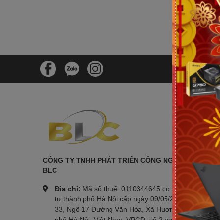
CÔNG TY 
CÔNG TY TNHH PHÁT TRIỂN CÔNG NGHỆ TIN HỌC
BLC
Địa chỉ:
Mã số thuế: 0110344645 do sở kế hoạch đ
tư thành phố Hà Nội cấp ngày 09/05/2023 ĐKKD: Số
33, Ngõ 17 Đường Văn Hóa, Xã Hương Sơn, Thành
phố Hà Nội, Việt Nam. VPGD: số 2 ngõ 281 đường