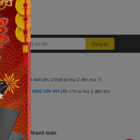
Đăng ký
ọi mua hàng
otline:
0902 208 444
(8h-17h30 từ thứ 2 đến thứ 7)
hản ánh, góp ý:
0902 208 444
(8h-17h từ thứ 2 đến thứ
)
anpage:
hương thức thanh toán