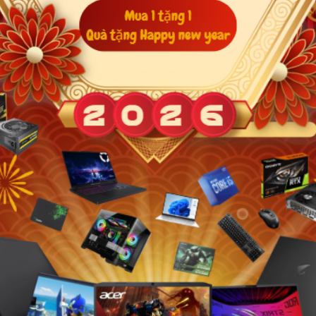
TNHH PHÁT TRIỂN CÔNG NGHỆ TIN HỌC BLC
Bạn muốn nhận khuyến mãi đặc biệt?
Đăng ký ngay.
Hỗ trợ khách hàng
Chính sách
G
Giới thiệu BLC
Trang chủ
H
Tìm kiếm
Sản phẩm
P
Hướng dẫn mua hàng
Điều khoản dịch vụ
7
Hình thức thanh toán
Quy định và Điều kiện sử
F
dụng
Bản đồ
ầu
Chính sách bảo mật
Liên hệ. phản ánh, góp ý
Chính sách vận chuyển
P
Chính sách đổi trả hàng