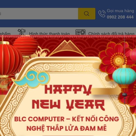
Gọi mua hàng
0902 208 444
 phẩm
Hình thức thanh toán
Chính sách đổi trả hàng
 nguyện như đặt hàng, giải đáp thắc mắc, khiếu nại (nếu có). Khách hàn
 được được chúng tôi sử dụng trong khuôn khổ hoạt động kinh doanh h