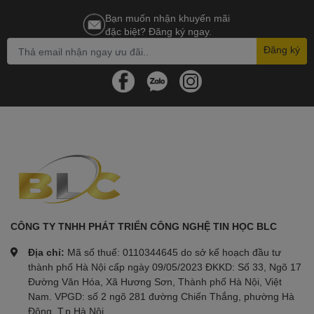
Bạn muốn nhận khuyến mãi
đặc biệt? Đăng ký ngay.
Đăng ký
CÔNG TY TNHH PHÁT TRIỂN CÔNG NGHỆ TIN HỌC BLC
Địa chỉ:
Mã số thuế: 0110344645 do sở kế hoạch đầu tư
thành phố Hà Nội cấp ngày 09/05/2023 ĐKKD: Số 33, Ngõ 17
Đường Văn Hóa, Xã Hương Sơn, Thành phố Hà Nội, Việt
Nam. VPGD: số 2 ngõ 281 đường Chiến Thắng, phường Hà
Đông, T.p Hà Nội.