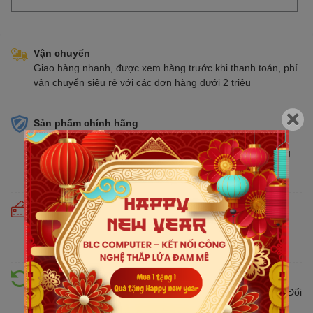
Vận chuyển
Giao hàng nhanh, được xem hàng trước khi thanh toán, phí
vận chuyển siêu rẻ với các đơn hàng dưới 2 triệu
Sản phẩm chính hãng
Cam kết bán hàng chính hãng phân phối tại Việt Nam,
chúng tôi tự hào là đại lý chính thức của tất cả các thương
hiệu kinh doanh sản phẩm CNTT trên thị trường
Cam kết giá tốt
Giá tốt hơn từ 10% - 30% so với thị trường. Liên tục cập
nhật giá mới nhất, cạnh tranh
Hỗ trợ đổi trả
Đổi trả hàng lên đến 30 ngày nếu có lỗi do nhà sản xuất. Đổi
trả hàng không cần lý do với mức phí ưu đãi