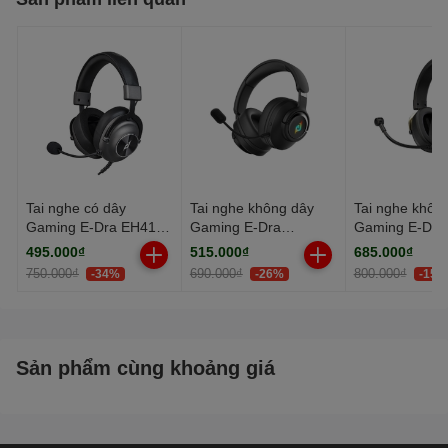
- Công suất đầu vào tối đa:
35mW
- Độ nhạy loa:58±3db
- Chiều dài dây:1.6meters
Tai nghe có dây
Tai nghe không dây
Tai nghe khôn
Gaming E-Dra EH414
Gaming E-Dra
Gaming E-Dra
Pro
EH496W Black
EH414W Black
495.000₫
515.000₫
685.000₫
750.000₫
690.000₫
800.000₫
-34%
-26%
-15%
Sản phẩm cùng khoảng giá