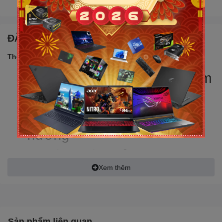
ĐẶC ĐIỂM NỔI BẬT
Thông số sản phẩm:
Kích thước Micro: Φ5.0×5mm
- Độ nhạy âm: -38±3db
- Hướng bắt âm micro: đa
hướng
- Đường kính củ loa: Φ50mm
Xem thêm
- Trở kháng mic: 2.2KΩ
- Trở kháng: 32±15% Ω
- Dải tần: 20~16000Hz
Sản phẩm liên quan