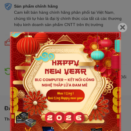
Sản phẩm chính hãng
Cam kết bán hàng chính hãng phân phối tại Việt Nam,
chúng tôi tự hào là đại lý chính thức của tất cả các thương
hiệu kinh doanh sản phẩm CNTT trên thị trường
Cam kết giá tốt
Giá tốt hơn từ 10% - 30% so với thị trường. Liên tục cập
nhật giá mới nhất, cạnh tranh
Hỗ trợ đổi trả
Đổi trả hàng lên đến 30 ngày nếu có lỗi do nhà sản xuất. Đổi
trả hàng không cần lý do với mức phí ưu đãi
ĐẶC ĐIỂM NỔI BẬT
Thông số sản phẩm: