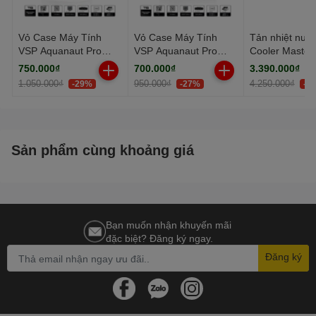
Cổng giao tiếp: USB
Vỏ Case Máy Tính
Vỏ Case Máy Tính
Tản nhiệt nướ
Dùng mực: Hộp mực: PG-
VSP Aquanaut Pro
VSP Aquanaut Pro
Cooler Master
Gaming M-ATX X7
Gaming M-ATX X7
MasterLiquid 
750.000₫
700.000₫
3.390.000₫
745S, CL-746S (Lựa chọn
Trắng (Dual Chamber /
Đen (Dual Chamber /
Atmos II VRM
1.050.000₫
950.000₫
4.250.000₫
-29%
-27%
-2
Kính Cường Lực)
Form Cube)
Black
ngoài: PG-745, CL-746 / PG-
745XL, CL-746XL)
Sản phẩm cùng khoảng giá
Bạn muốn nhận khuyến mãi
đặc biệt? Đăng ký ngay.
Đăng ký