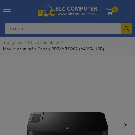
0
Trang chủ
/
Tất cả sản phẩm
/
Máy in phun màu Canon PIXMA TS207 (A4/A5/ USB)