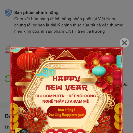
Sản phẩm chính hãng
Cam kết bán hàng chính hãng phân phối tại Việt Nam,
chúng tôi tự hào là đại lý chính thức của tất cả các thương
hiệu kinh doanh sản phẩm CNTT trên thị trường
Cam kết giá tốt
Giá tốt hơn từ 10% - 30% so với thị trường. Liên tục cập
nhật giá mới nhất, cạnh tranh
Hỗ trợ đổi trả
Đổi trả hàng lên đến 30 ngày nếu có lỗi do nhà sản xuất. Đổi
trả hàng không cần lý do với mức phí ưu đãi
ĐẶC ĐIỂM NỔI BẬT
Thông số sản phẩm: