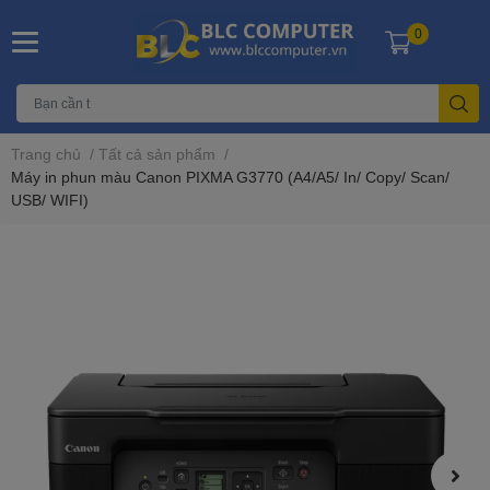
0
Trang chủ
/
Tất cả sản phẩm
/
Máy in phun màu Canon PIXMA G3770 (A4/A5/ In/ Copy/ Scan/
USB/ WIFI)