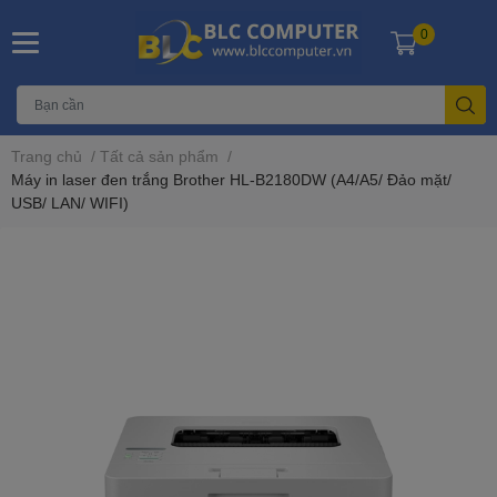
0
Trang chủ
/
Tất cả sản phẩm
/
Máy in laser đen trắng Brother HL-B2180DW (A4/A5/ Đảo mặt/
USB/ LAN/ WIFI)