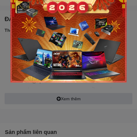
ĐẶC ĐIỂM NỔI BẬT
Thông số sản phẩm:
Chức năng: In
Khổ giấy chi tiết: A4/A5
Tốc độ in: Tốc độ in 34
trang/phút
Thời gian in trang đầu tiên
8.5 giây
Xem thêm
Bộ nhớ: 128Mb
In đảo mặt: Có
Sản phẩm liên quan