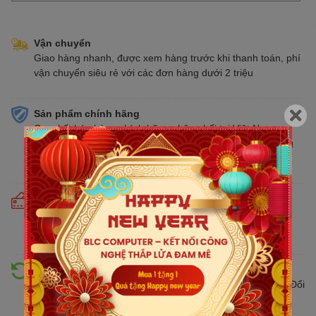
Vận chuyển
Giao hàng nhanh, được xem hàng trước khi thanh toán, phí
vận chuyển siêu rẻ với các đơn hàng dưới 2 triệu
Sản phẩm chính hãng
Cam kết bán hàng chính hãng phân phối tại Việt Nam,
chúng tôi tự hào là đại lý chính thức của tất cả các thương
hiệu kinh doanh sản phẩm CNTT trên thị trường
Cam kết giá tốt
Giá tốt hơn từ 10% - 30% so với thị trường. Liên tục cập
nhật giá mới nhất, cạnh tranh
Hỗ trợ đổi trả
Đổi trả hàng lên đến 30 ngày nếu có lỗi do nhà sản xuất. Đổi
trả hàng không cần lý do với mức phí ưu đãi