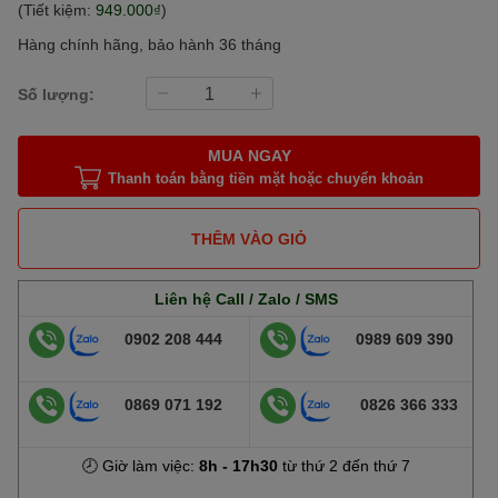
(Tiết kiệm:
949.000₫
)
Hàng chính hãng, bảo hành 36 tháng
Số lượng:
MUA NGAY
Thanh toán bằng tiền mặt hoặc chuyển khoản
THÊM VÀO GIỎ
Liên hệ Call / Zalo / SMS
0902 208 444
0989 609 390
0869 071 192
0826 366 333
🕗 Giờ làm việc:
8h - 17h30
từ thứ 2 đến thứ 7