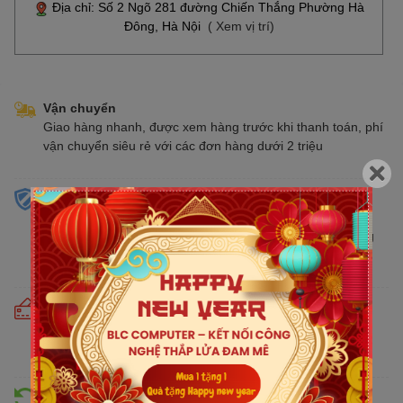
Địa chỉ: Số 2 Ngõ 281 đường Chiến Thắng Phường Hà
Đông, Hà Nội
( Xem vị trí)
Vận chuyển
Giao hàng nhanh, được xem hàng trước khi thanh toán, phí
vận chuyển siêu rẻ với các đơn hàng dưới 2 triệu
Sản phẩm chính hãng
Cam kết bán hàng chính hãng phân phối tại Việt Nam,
chúng tôi tự hào là đại lý chính thức của tất cả các thương
hiệu kinh doanh sản phẩm CNTT trên thị trường
Cam kết giá tốt
Giá tốt hơn từ 10% - 30% so với thị trường. Liên tục cập
nhật giá mới nhất, cạnh tranh
Hỗ trợ đổi trả