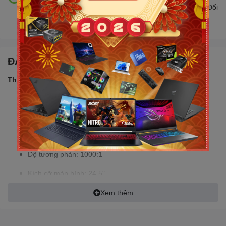
Đổi trả hàng lên đến 30 ngày nếu có lỗi do nhà sản xuất. Đổi
trả hàng không cần lý do với mức phí ưu đãi
ĐẶC ĐIỂM NỔI BẬT
Thông số sản phẩm:
Mã sản phẩm: IP2510W1
Màu sắc: Đen
Độ sáng: 280cd/m²
Độ tương phản: 1000:1
Kích cỡ màn hình: 24.5"
Tấm nền: IPS/WLED
Xem thêm
Góc nhìn ngang: 89/89/89/89 (Typ.)(CR>=10)