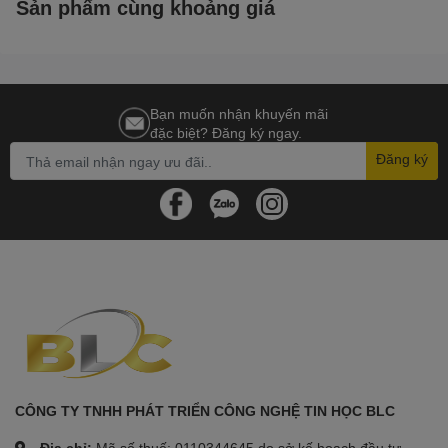
Sản phẩm cùng khoảng giá
Bạn muốn nhận khuyến mãi
đặc biệt? Đăng ký ngay.
Đăng ký
CÔNG TY TNHH PHÁT TRIỂN CÔNG NGHỆ TIN HỌC BLC
Địa chỉ:
Mã số thuế: 0110344645 do sở kế hoạch đầu tư