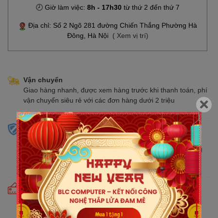
🕗 Giờ làm việc:
8h - 17h30
từ thứ 2 đến thứ 7
Địa chỉ: Số 2 Ngõ 281 đường Chiến Thắng Phường Hà
Đông, Hà Nội
( Xem vị trí)
Vận chuyển
Giao hàng nhanh, được xem hàng trước khi thanh toán, phí
vận chuyển siêu rẻ với các đơn hàng dưới 2 triệu
Sản phẩm chính hãng
Cam kết bán hàng chính hãng phân phối tại Việt Nam,
chúng tôi tự hào là đại lý chính thức của tất cả các thương
hiệu kinh doanh sản phẩm CNTT trên thị trường
Cam kết giá tốt
Giá tốt hơn từ 10% - 30% so với thị trường. Liên tục cập
nhật giá mới nhất, cạnh tranh