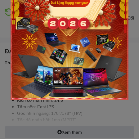
Hỗ trợ đổi trả
Đổi trả hàng lên đến 30 ngày nếu có lỗi do nhà sản xuất. Đổi
trả hàng không cần lý do với mức phí ưu đãi
ĐẶC ĐIỂM NỔI BẬT
Thông số sản phẩm:
Mã sản phẩm: G2530S4
Màu sắc: Đen
Độ sáng: 380cd/m² (Max)
Độ tương phản: 1000:1
Kích cỡ màn hình: 24.5"
Tấm nền: Fast IPS
Góc nhìn ngang: 178°/178° (H/V)
Tốc độ phản hồi: 1ms (MPRT)
Cổng kết nối: HDMI 2.1 TMDS x 2 / DP 1.4 x 2/ Audio out /
Xem thêm
Speaker 4Ω/3W x2