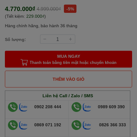
4.770.000₫
4.999.000₫
-5%
(Tiết kiệm:
229.000₫
)
Hàng chính hãng, bảo hành 36 tháng
Số lượng:
MUA NGAY
Thanh toán bằng tiền mặt hoặc chuyển khoản
THÊM VÀO GIỎ
Liên hệ Call / Zalo / SMS
0902 208 444
0989 609 390
0869 071 192
0826 366 333