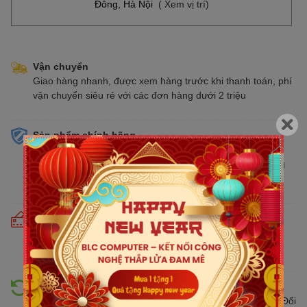
Đông, Hà Nội
( Xem vị trí)
Vận chuyển
Giao hàng nhanh, được xem hàng trước khi thanh toán, phí
vận chuyển siêu rẻ với các đơn hàng dưới 2 triệu
Sản phẩm chính hãng
Cam kết bán hàng chính hãng phân phối tại Việt Nam,
chúng tôi tự hào là đại lý chính thức của tất cả các thương
hiệu kinh doanh sản phẩm CNTT trên thị trường
Cam kết giá tốt
Giá tốt hơn từ 10% - 30% so với thị trường. Liên tục cập
nhật giá mới nhất, cạnh tranh
Hỗ trợ đổi trả
Đổi trả hàng lên đến 30 ngày nếu có lỗi do nhà sản xuất. Đổi