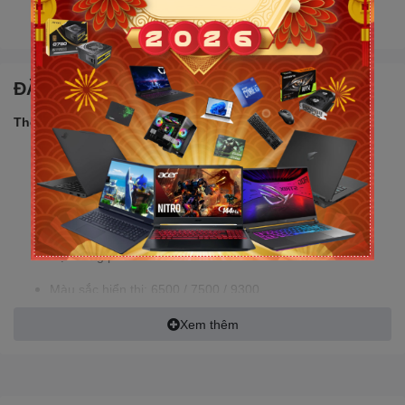
trả hàng không cần lý do với mức phí ưu đãi
ĐẶC ĐIỂM NỔI BẬT
Thông số sản phẩm:
Mã sản phẩm: G2718Q1
Màu sắc: Đen
Độ sáng: Max 300cd/㎡
Độ tương phản: 1000:1
Màu sắc hiển thị: 6500 / 7500 / 9300
Màu sắc hỗ trợ: 16.7M
Xem thêm
Loại màn hình: PHẲNG
Kích cỡ màn hình: 27"