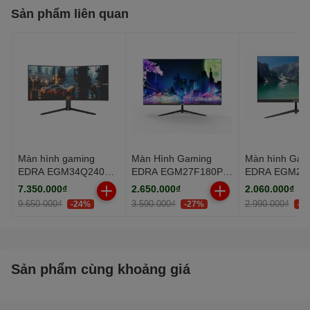
Sản phẩm liên quan
Tấm nền: IPS
Góc nhìn: 89/89/89/89
Tốc độ phản hồi: 1ms (OD)
Tần số quét: 180Hz
Độ phân giải: 2560x1440 px
Màn hình gaming
Màn Hình Gaming
Màn hình Gam
EDRA EGM34Q240PR
EDRA EGM27F180PV
EDRA EGM27
34 inch WQHD
(27.0 inch - FHD - IPS
27 inch FullH
7.350.000₫
2.650.000₫
2.060.000₫
- 180Hz - 0.5ms)
9.650.000₫
3.590.000₫
2.990.000₫
-24%
-27%
-3
Sản phẩm cùng khoảng giá