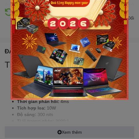
Hỗ trợ đổi trả
Đổi trả hàng lên đến 30 ngày nếu có lỗi do nhà sản xuất. Đổi
trả hàng không cần lý do với mức phí ưu đãi
ĐẶC ĐIỂM NỔI BẬT
Thông Số Kỹ Thuật Chi Tiết
Kích thước:
32 inch
Độ phân giải:
UHD 3840 x 2160
Công nghệ tấm nền:
VA
Tần số quét:
60Hz
Thời gian phản hồi:
4ms
Tích hợp loa:
10W
Độ sáng:
300 nits
Tỉ lệ tương phản:
3000:1
Tương thích VESA:
100 mm x 100 mm
Xem thêm
Hệ điều hành:
Tizen™