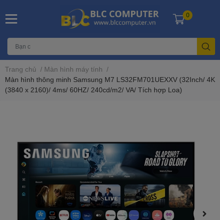
0
Trang chủ
/
Màn hình máy tính
/
Màn hình thông minh Samsung M7 LS32FM701UEXXV (32Inch/ 4K
(3840 x 2160)/ 4ms/ 60HZ/ 240cd/m2/ VA/ Tích hợp Loa)