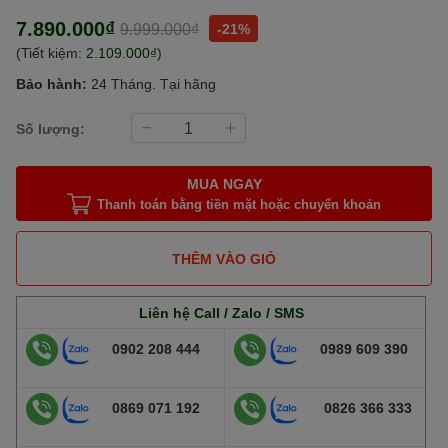
7.890.000₫
9.999.000₫
-21%
(Tiết kiệm:
2.109.000₫
)
Bảo hành:
24 Tháng. Tại hãng
Số lượng:
MUA NGAY
Thanh toán bằng tiền mặt hoặc chuyển khoản
THÊM VÀO GIỎ
Liên hệ Call / Zalo / SMS
0902 208 444
0989 609 390
0869 071 192
0826 366 333