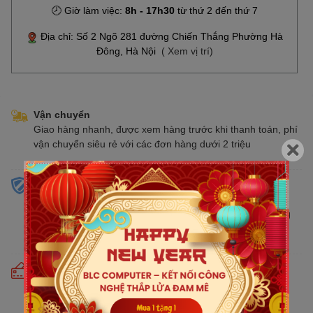
🕗 Giờ làm việc:
8h - 17h30
từ thứ 2 đến thứ 7
Địa chỉ: Số 2 Ngõ 281 đường Chiến Thắng Phường Hà
Đông, Hà Nội
( Xem vị trí)
Vận chuyển
Giao hàng nhanh, được xem hàng trước khi thanh toán, phí
vận chuyển siêu rẻ với các đơn hàng dưới 2 triệu
Sản phẩm chính hãng
Cam kết bán hàng chính hãng phân phối tại Việt Nam,
chúng tôi tự hào là đại lý chính thức của tất cả các thương
hiệu kinh doanh sản phẩm CNTT trên thị trường
Cam kết giá tốt
Giá tốt hơn từ 10% - 30% so với thị trường. Liên tục cập
nhật giá mới nhất, cạnh tranh