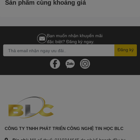
Sản phẩm cùng khoảng giá
Bạn muốn nhận khuyến mãi
đặc biệt? Đăng ký ngay.
Đăng ký
CÔNG TY TNHH PHÁT TRIỂN CÔNG NGHỆ TIN HỌC BLC
Địa chỉ:
Mã số thuế: 0110344645 do sở kế hoạch đầu tư