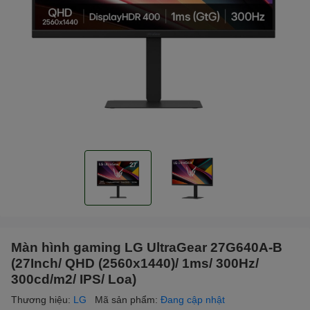
Màn hình gaming LG UltraGear 27G640A-B
(27Inch/ QHD (2560x1440)/ 1ms/ 300Hz/
300cd/m2/ IPS/ Loa)
Thương hiệu:
LG
Mã sản phẩm:
Đang cập nhật