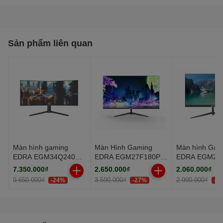
Độ sáng: 300cd/m2
Sản phẩm liên quan
Màn hình gaming
Màn Hình Gaming
Màn hình Gam
EDRA EGM34Q240PR
EDRA EGM27F180PV
EDRA EGM27
34 inch WQHD
(27.0 inch - FHD - IPS
27 inch FullH
7.350.000₫
2.650.000₫
2.060.000₫
- 180Hz - 0.5ms)
9.650.000₫
3.590.000₫
2.990.000₫
-24%
-27%
-3