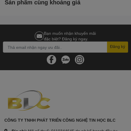
Sản phẩm cùng khoảng giá
Bạn muốn nhận khuyến mãi
đặc biệt? Đăng ký ngay.
Đăng ký
CÔNG TY TNHH PHÁT TRIỂN CÔNG NGHỆ TIN HỌC BLC
Địa chỉ:
Mã số thuế: 0110344645 do sở kế hoạch đầu tư