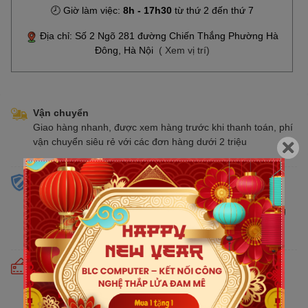
🕗 Giờ làm việc:
8h - 17h30
từ thứ 2 đến thứ 7
Địa chỉ: Số 2 Ngõ 281 đường Chiến Thắng Phường Hà
Đông, Hà Nội
( Xem vị trí)
Vận chuyển
Giao hàng nhanh, được xem hàng trước khi thanh toán, phí
vận chuyển siêu rẻ với các đơn hàng dưới 2 triệu
Sản phẩm chính hãng
Cam kết bán hàng chính hãng phân phối tại Việt Nam,
chúng tôi tự hào là đại lý chính thức của tất cả các thương
hiệu kinh doanh sản phẩm CNTT trên thị trường
Cam kết giá tốt
Giá tốt hơn từ 10% - 30% so với thị trường. Liên tục cập
nhật giá mới nhất, cạnh tranh