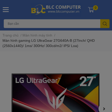
0
Trang chủ
/
Màn hình máy tính
/
Màn hình gaming LG UltraGear 27G640A-B (27Inch/ QHD
(2560x1440)/ 1ms/ 300Hz/ 300cd/m2/ IPS/ Loa)