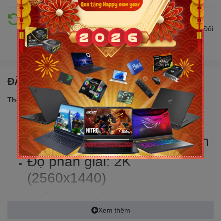
Hỗ trợ đổi trả
Đổi trả hàng lên đến 30 ngày nếu có lỗi do nhà sản xuất. Đổi
trả hàng không cần lý do với mức phí ưu đãi
ĐẶC ĐIỂM NỔI BẬT
Thông số sản phẩm:
Nhu cầu: Màn hình gaming
Kích thước màn hình: 27Inch
Độ phân giải: 2K
(2560x1440)
Thời gian đáp ứng: 1ms
Xem thêm
Tần số quét: 300Hz