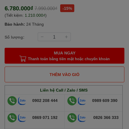
6.780.000₫
7.990.000₫
-15%
(Tiết kiệm:
1.210.000₫
)
Bảo hành:
24 Tháng
Số lượng:
MUA NGAY
Thanh toán bằng tiền mặt hoặc chuyển khoản
THÊM VÀO GIỎ
Liên hệ Call / Zalo / SMS
0902 208 444
0989 609 390
0869 071 192
0826 366 333