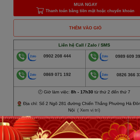
MUA NGAY
Thanh toán bằng tiền mặt hoặc chuyển khoản
THÊM VÀO GIỎ
Liên hệ Call / Zalo / SMS
0902 208 444
0989 609 3
0869 071 192
0826 366 3
🕗 Giờ làm việc:
8h - 17h30
từ thứ 2 đến thứ 7
Địa chỉ: Số 2 Ngõ 281 đường Chiến Thắng Phường Hà Đô
Nội
( Xem vị trí)