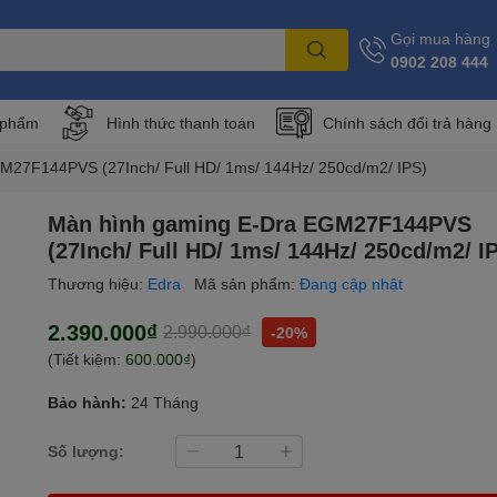
Gọi mua hàng
0902 208 444
 phẩm
Hình thức thanh toán
Chính sách đổi trả hàng
M27F144PVS (27Inch/ Full HD/ 1ms/ 144Hz/ 250cd/m2/ IPS)
Màn hình gaming E-Dra EGM27F144PVS
(27Inch/ Full HD/ 1ms/ 144Hz/ 250cd/m2/ I
Thương hiệu:
Edra
Mã sản phẩm:
Đang cập nhật
2.390.000₫
2.990.000₫
-20%
(Tiết kiệm:
600.000₫
)
Bảo hành:
24 Tháng
Số lượng: