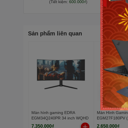
(Tiết kiệm:
600.000₫
)
Sản phẩm liên quan
Màn hình gaming EDRA
Màn Hình Gami
EGM34Q240PR 34 inch WQHD
EGM27F180PV (2
- IPS - 180Hz - 
7.350.000₫
2.650.000₫