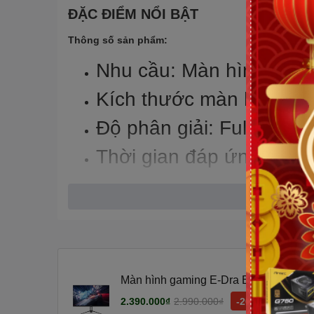
ĐẶC ĐIỂM NỔI BẬT
Thông số sản phẩm:
Nhu cầu: Màn hình gam
Kích thước màn hình: 2
Độ phân giải: Full HD (
Thời gian đáp ứng: 1ms
Tần số quét: 144Hz
Độ sáng: 250cd/m2
Màn hình gaming E-Dra EGM27F144PVS
HD/ 1ms/ 144Hz/ 250cd/m2/ IPS)
2.390.000₫
2.990.000₫
-20%