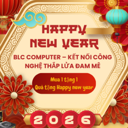
ing
7Inch
1920x1080)
Xem thêm
 (27Inch/ Full
Số lượ