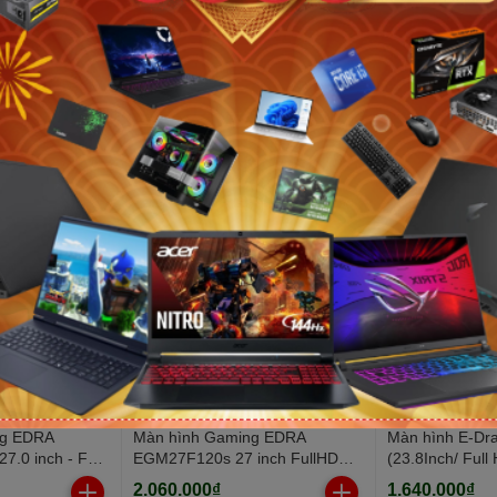
ng EDRA
Màn hình Gaming EDRA
Màn hình E-D
7.0 inch - FHD
EGM27F120s 27 inch FullHD
(23.8Inch/ Ful
0.5ms)
120HZ
250cd/m2/ IPS)
2.060.000₫
1.640.000₫