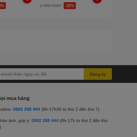
2.990.000₫
1.650.000₫
4%
-32%
Đăng ký
ọi mua hàng
otline:
0902 208 444
(8h-17h30 từ thứ 2 đến thứ 7)
hản ánh, góp ý:
0902 208 444
(8h-17h từ thứ 2 đến thứ
)