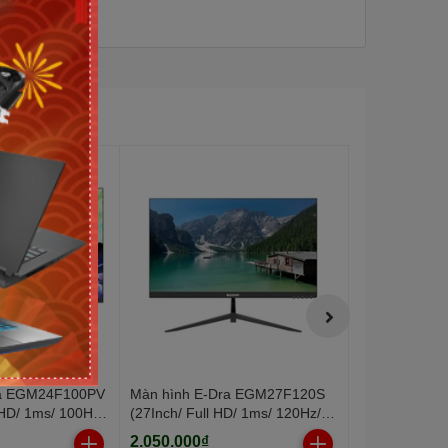
ra EGM24F100PV
Màn hình E-Dra EGM27F120S
Màn hình E-
l HD/ 1ms/ 100HZ/
(27Inch/ Full HD/ 1ms/ 120Hz/
(21.5Inch/ Fu
250cd/m2/ IPS)
250cd/m2/ IP
2.050.000₫
1.450.000₫