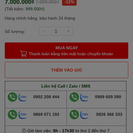
7.000.000₫
7.999.000₫
-12%
(Tiết kiệm:
999.000₫
)
Hàng chính hãng, bảo hành 24 tháng
Số lượng:
MUA NGAY
Thanh toán bằng tiền mặt hoặc chuyển khoản
THÊM VÀO GIỎ
Liên hệ Call / Zalo / SMS
0902 208 444
0989 609 390
0869 071 192
0826 366 333
🕗 Giờ làm việc:
8h - 17h30
từ thứ 2 đến thứ 7