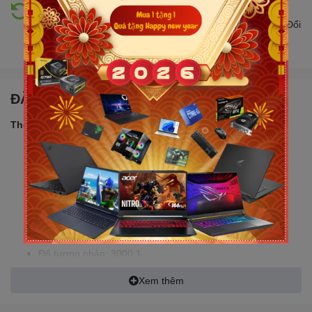
Hỗ trợ đổi trả
Đổi trả hàng lên đến 30 ngày nếu có lỗi do nhà sản xuất. Đổi
trả hàng không cần lý do với mức phí ưu đãi
ĐẶC ĐIỂM NỔI BẬT
Thông số sản phẩm:
Mã sản phẩm: VG3218QC1
Màu sắc: Đen
Loại màn hình: Cong R1500
Độ sáng: 300 cd/m² (Typical)
Độ tương phản: 3000:1
Màu sắc hiển thị: 16.7M
Xem thêm
Kích cỡ màn hình: 31.5 inch