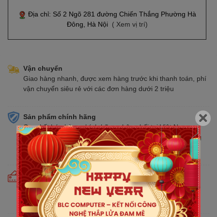
Địa chỉ: Số 2 Ngõ 281 đường Chiến Thắng Phường Hà
Đông, Hà Nội
( Xem vị trí)
Vận chuyển
Giao hàng nhanh, được xem hàng trước khi thanh toán, phí
vận chuyển siêu rẻ với các đơn hàng dưới 2 triệu
Sản phẩm chính hãng
Cam kết bán hàng chính hãng phân phối tại Việt Nam,
chúng tôi tự hào là đại lý chính thức của tất cả các thương
hiệu kinh doanh sản phẩm CNTT trên thị trường
Cam kết giá tốt
Giá tốt hơn từ 10% - 30% so với thị trường. Liên tục cập
nhật giá mới nhất, cạnh tranh