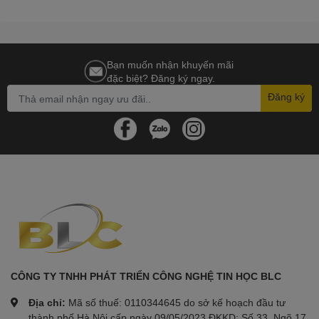
Bạn muốn nhận khuyến mãi
đặc biệt? Đăng ký ngay.
Đăng ký
CÔNG TY TNHH PHÁT TRIỂN CÔNG NGHỆ TIN HỌC BLC
Địa chỉ:
Mã số thuế: 0110344645 do sở kế hoạch đầu tư
thành phố Hà Nội cấp ngày 09/05/2023 ĐKKD: Số 33, Ngõ 17