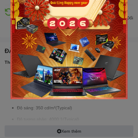
Hỗ trợ đổi trả
Đổi trả hàng lên đến 30 ngày nếu có lỗi do nhà sản xuất. Đổi
trả hàng không cần lý do với mức phí ưu đãi
ĐẶC ĐIỂM NỔI BẬT
Thông số sản phẩm:
Mã sản phẩm: VG2724FC1
Màu sắc: Đen
Loại màn hình: Cong R:1500
Độ sáng: 350 cd/m²(Typical)
Độ tương phản: 4000:1(Typical)
Màu sắc hiển thị: 16.7M
Xem thêm