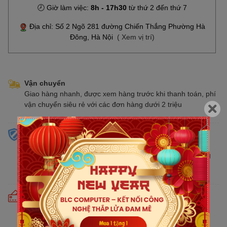
🕗 Giờ làm việc:
8h - 17h30
từ thứ 2 đến thứ 7
Địa chỉ: Số 2 Ngõ 281 đường Chiến Thắng Phường Hà
Đông, Hà Nội
( Xem vị trí)
Vận chuyển
Giao hàng nhanh, được xem hàng trước khi thanh toán, phí
vận chuyển siêu rẻ với các đơn hàng dưới 2 triệu
Sản phẩm chính hãng
Cam kết bán hàng chính hãng phân phối tại Việt Nam,
chúng tôi tự hào là đại lý chính thức của tất cả các thương
hiệu kinh doanh sản phẩm CNTT trên thị trường
Cam kết giá tốt
Giá tốt hơn từ 10% - 30% so với thị trường. Liên tục cập
nhật giá mới nhất, cạnh tranh