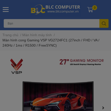
0
Trang chủ
/
Màn hình máy tính
/
Màn hình cong Gaming VSP VG2724FC1 (27inch / FHD / VA /
240Hz / 1ms / R1500 / FreeSYNC)