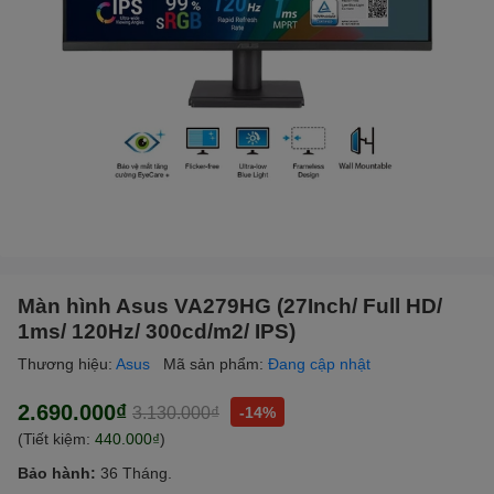
Màn hình Asus VA279HG (27Inch/ Full HD/
1ms/ 120Hz/ 300cd/m2/ IPS)
Thương hiệu:
Asus
Mã sản phẩm:
Đang cập nhật
2.690.000₫
3.130.000₫
-14%
(Tiết kiệm:
440.000₫
)
Bảo hành:
36 Tháng.