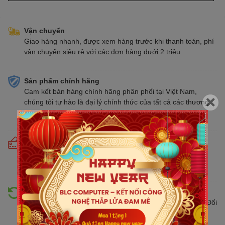
Vận chuyển
Giao hàng nhanh, được xem hàng trước khi thanh toán, phí
vận chuyển siêu rẻ với các đơn hàng dưới 2 triệu
Sản phẩm chính hãng
Cam kết bán hàng chính hãng phân phối tại Việt Nam,
chúng tôi tự hào là đại lý chính thức của tất cả các thương
hiệu kinh doanh sản phẩm CNTT trên thị trường
Cam kết giá tốt
Giá tốt hơn từ 10% - 30% so với thị trường. Liên tục cập
nhật giá mới nhất, cạnh tranh
Hỗ trợ đổi trả
Đổi trả hàng lên đến 30 ngày nếu có lỗi do nhà sản xuất. Đổi
trả hàng không cần lý do với mức phí ưu đãi