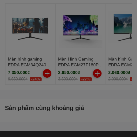
Màn hình gaming
Màn Hình Gaming
Màn hình Gam
EDRA EGM34Q240PR
EDRA EGM27F180PV
EDRA EGM27
34 inch WQHD
(27.0 inch - FHD - IPS
27 inch FullH
7.350.000₫
2.650.000₫
2.060.000₫
- 180Hz - 0.5ms)
9.650.000₫
3.590.000₫
2.990.000₫
-24%
-27%
-3
Sản phẩm cùng khoảng giá