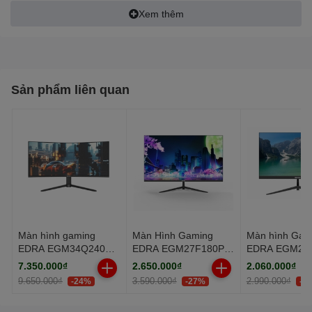
Xem thêm
Tần số quét: 146Hz
Độ sáng: 300cd/m2
Sản phẩm liên quan
Màn hình gaming
Màn Hình Gaming
Màn hình Gam
EDRA EGM34Q240PR
EDRA EGM27F180PV
EDRA EGM27
34 inch WQHD
(27.0 inch - FHD - IPS
27 inch FullH
7.350.000₫
2.650.000₫
2.060.000₫
- 180Hz - 0.5ms)
9.650.000₫
3.590.000₫
2.990.000₫
-24%
-27%
-3