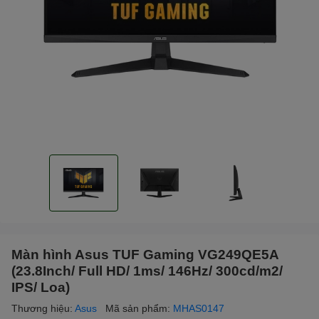
Màn hình Asus TUF Gaming VG249QE5A
(23.8Inch/ Full HD/ 1ms/ 146Hz/ 300cd/m2/
IPS/ Loa)
Thương hiệu:
Asus
Mã sản phẩm:
MHAS0147