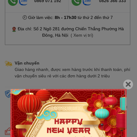
0869 071 192
0826 366 333
🕗 Giờ làm việc:
8h - 17h30
từ thứ 2 đến thứ 7
Địa chỉ: Số 2 Ngõ 281 đường Chiến Thắng Phường Hà
Đông, Hà Nội
( Xem vị trí)
Vận chuyển
Giao hàng nhanh, được xem hàng trước khi thanh toán, phí
vận chuyển siêu rẻ với các đơn hàng dưới 2 triệu
Sản phẩm chính hãng
Cam kết bán hàng chính hãng phân phối tại Việt Nam,
chúng tôi tự hào là đại lý chính thức của tất cả các thương
hiệu kinh doanh sản phẩm CNTT trên thị trường
Cam kết giá tốt
Giá tốt hơn từ 10% - 30% so với thị trường. Liên tục cập