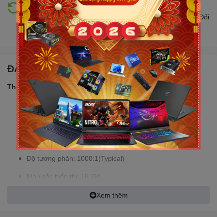
Hỗ trợ đổi trả
Đổi trả hàng lên đến 30 ngày nếu có lỗi do nhà sản xuất. Đổi
trả hàng không cần lý do với mức phí ưu đãi
ĐẶC ĐIỂM NỔI BẬT
Thông số sản phẩm:
Mã sản phẩm: A273FS
Màu sắc: Đen
Độ sáng: 250 cd/m²
Độ tương phản: 1000:1(Typical)
Màu sắc hiển thị: 16.7M
Màu sắc hỗ trợ: 6500K/7300K
Xem thêm
Loại màn hình: Phẳng