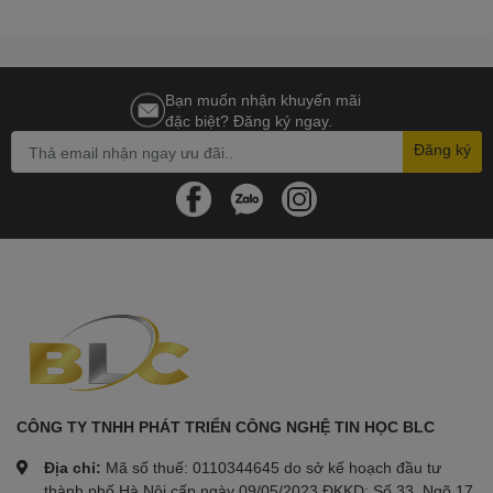
Bạn muốn nhận khuyến mãi
đặc biệt? Đăng ký ngay.
Đăng ký
CÔNG TY TNHH PHÁT TRIỂN CÔNG NGHỆ TIN HỌC BLC
Địa chỉ:
Mã số thuế: 0110344645 do sở kế hoạch đầu tư
thành phố Hà Nội cấp ngày 09/05/2023 ĐKKD: Số 33, Ngõ 17