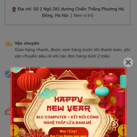
Địa chỉ: Số 2 Ngõ 281 đường Chiến Thắng Phường Hà
Đông, Hà Nội
( Xem vị trí)
Vận chuyển
Giao hàng nhanh, được xem hàng trước khi thanh toán, phí
vận chuyển siêu rẻ với các đơn hàng dưới 2 triệu
Sản phẩm chính hãng
Cam kết bán hàng chính hãng phân phối tại Việt Nam,
chúng tôi tự hào là đại lý chính thức của tất cả các thương
hiệu kinh doanh sản phẩm CNTT trên thị trường
Cam kết giá tốt
Giá tốt hơn từ 10% - 30% so với thị trường. Liên tục cập
nhật giá mới nhất, cạnh tranh