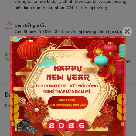
chúng tôi tự hào là đại lý chính thức của tất cả các thương
hiệu kinh doanh sản phẩm CNTT trên thị trường
Cam kết giá tốt
Giá tốt hơn từ 10% - 30% so với thị trường. Liên tục cập
nhật giá mới nhất, cạnh tranh
Hỗ trợ đổi trả
Đổi trả hàng lên đến 30 ngày nếu có lỗi do nhà sản xuất. Đổi
trả hàng không cần lý do với mức phí ưu đãi
ĐẶC ĐIỂM NỔI BẬT
Thông số sản phẩm:
Bộ VXL: Core i5 13420H
2.1GHz