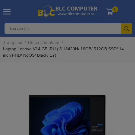
0
Trang chủ
/
Tất cả sản phẩm
/
Laptop Lenovo V14 G5 IRU (i5 13420H/ 16GB/ 512GB SSD/ 14
inch FHD/ NoOS/ Black/ 1Y)