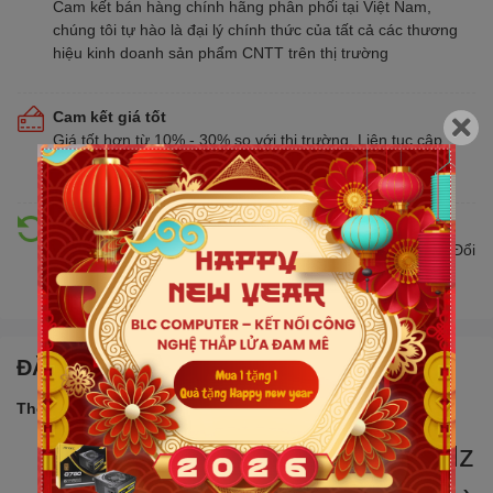
Cam kết bán hàng chính hãng phân phối tại Việt Nam,
chúng tôi tự hào là đại lý chính thức của tất cả các thương
hiệu kinh doanh sản phẩm CNTT trên thị trường
Cam kết giá tốt
Giá tốt hơn từ 10% - 30% so với thị trường. Liên tục cập
nhật giá mới nhất, cạnh tranh
Hỗ trợ đổi trả
Đổi trả hàng lên đến 30 ngày nếu có lỗi do nhà sản xuất. Đổi
trả hàng không cần lý do với mức phí ưu đãi
ĐẶC ĐIỂM NỔI BẬT
Thông số sản phẩm:
Bộ VXL: Ultra 7 255H 2.0GHz