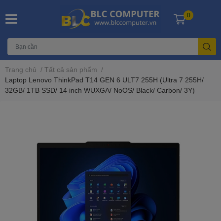
0
Trang chủ
/
Tất cả sản phẩm
/
Laptop Lenovo ThinkPad T14 GEN 6 ULT7 255H (Ultra 7 255H/
32GB/ 1TB SSD/ 14 inch WUXGA/ NoOS/ Black/ Carbon/ 3Y)