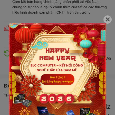
Cam kết bán hàng chính hãng phân phối tại Việt Nam,
chúng tôi tự hào là đại lý chính thức của tất cả các thương
hiệu kinh doanh sản phẩm CNTT trên thị trường
Cam kết giá tốt
Giá tốt hơn từ 10% - 30% so với thị trường. Liên tục cập
nhật giá mới nhất, cạnh tranh
Hỗ trợ đổi trả
Đổi trả hàng lên đến 30 ngày nếu có lỗi do nhà sản xuất. Đổi
trả hàng không cần lý do với mức phí ưu đãi
ĐẶC ĐIỂM NỔI BẬT
Thông số sản phẩm:
Bộ VXL: Ultra 7 255H 2.0GHz