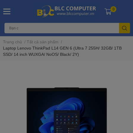
0
Trang chủ
/
Tất cả sản phẩm
/
Laptop Lenovo ThinkPad L14 GEN 6 (Ultra 7 255H/ 32GB/ 1TB
SSD/ 14 inch WUXGA/ NoOS/ Black/ 2Y)