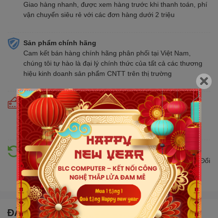
Giao hàng nhanh, được xem hàng trước khi thanh toán, phí
vận chuyển siêu rẻ với các đơn hàng dưới 2 triệu
Sản phẩm chính hãng
Cam kết bán hàng chính hãng phân phối tại Việt Nam,
chúng tôi tự hào là đại lý chính thức của tất cả các thương
hiệu kinh doanh sản phẩm CNTT trên thị trường
Cam kết giá tốt
Giá tốt hơn từ 10% - 30% so với thị trường. Liên tục cập
nhật giá mới nhất, cạnh tranh
Hỗ trợ đổi trả
Đổi trả hàng lên đến 30 ngày nếu có lỗi do nhà sản xuất. Đổi
trả hàng không cần lý do với mức phí ưu đãi
ĐẶC ĐIỂM NỔI BẬT