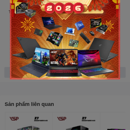
Thông tin sản phẩm :
Bộ VXL: Ultra 5 225U
1.5GHz
Bộ nhớ RAM: 16Gb DDR5
5600
Ổ cứng: 512Gb SSD
Xem thêm
Card màn hình: VGA
onboard - Integrated Intel®
Arc™ Graphics
Sản phẩm liên quan
Kích thước màn hình: 16
inch WUXGA