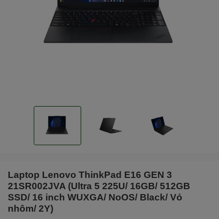
Laptop Lenovo ThinkPad E16 GEN 3
21SR002JVA (Ultra 5 225U/ 16GB/ 512GB
SSD/ 16 inch WUXGA/ NoOS/ Black/ Vỏ
nhôm/ 2Y)