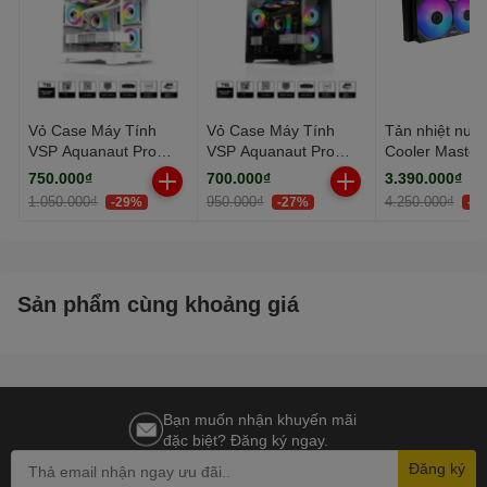
Hệ điều hành: NoOS
Vỏ Case Máy Tính
Vỏ Case Máy Tính
Tản nhiệt nướ
VSP Aquanaut Pro
VSP Aquanaut Pro
Cooler Master
Gaming M-ATX X7
Gaming M-ATX X7
MasterLiquid 
750.000₫
700.000₫
3.390.000₫
Trắng (Dual Chamber /
Đen (Dual Chamber /
Atmos II VRM
1.050.000₫
950.000₫
4.250.000₫
-29%
-27%
-2
Kính Cường Lực)
Form Cube)
Black
Sản phẩm cùng khoảng giá
Bạn muốn nhận khuyến mãi
đặc biệt? Đăng ký ngay.
Đăng ký