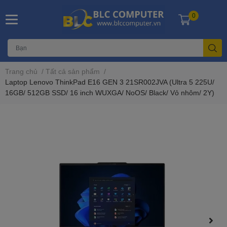
0
Trang chủ
/
Tất cả sản phẩm
/
Laptop Lenovo ThinkPad E16 GEN 3 21SR002JVA (Ultra 5 225U/
16GB/ 512GB SSD/ 16 inch WUXGA/ NoOS/ Black/ Vỏ nhôm/ 2Y)