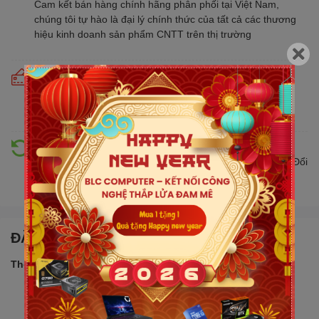
Cam kết bán hàng chính hãng phân phối tại Việt Nam,
chúng tôi tự hào là đại lý chính thức của tất cả các thương
hiệu kinh doanh sản phẩm CNTT trên thị trường
Cam kết giá tốt
Giá tốt hơn từ 10% - 30% so với thị trường. Liên tục cập
nhật giá mới nhất, cạnh tranh
Hỗ trợ đổi trả
Đổi trả hàng lên đến 30 ngày nếu có lỗi do nhà sản xuất. Đổi
trả hàng không cần lý do với mức phí ưu đãi
ĐẶC ĐIỂM NỔI BẬT
Thông số sản phẩm:
Bộ VXL: Core i5 13420H
2.1GHz