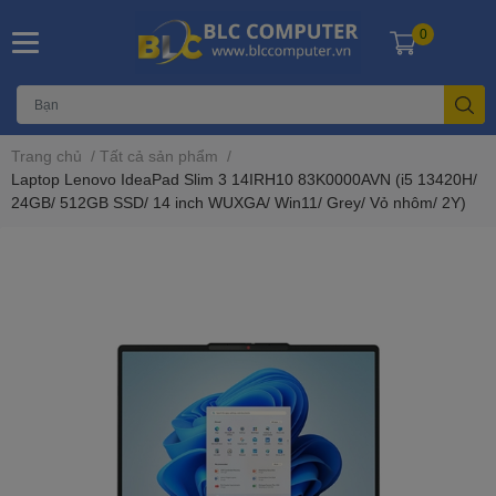
0
Trang chủ
/
Tất cả sản phẩm
/
Laptop Lenovo IdeaPad Slim 3 14IRH10 83K0000AVN (i5 13420H/
24GB/ 512GB SSD/ 14 inch WUXGA/ Win11/ Grey/ Vỏ nhôm/ 2Y)