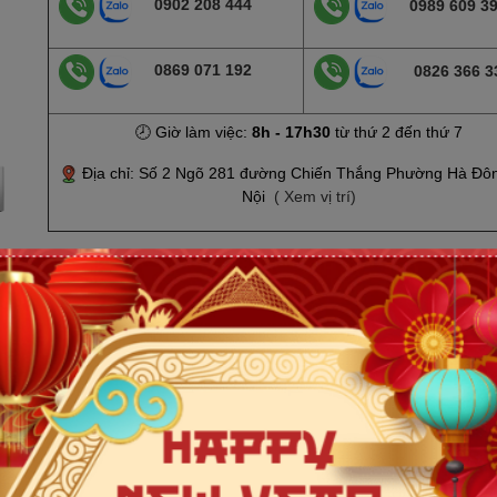
0902 208 444
0989 609 3
0869 071 192
0826 366 3
🕗 Giờ làm việc:
8h - 17h30
từ thứ 2 đến thứ 7
Địa chỉ: Số 2 Ngõ 281 đường Chiến Thắng Phường Hà Đô
Nội
( Xem vị trí)
 1.7GHz