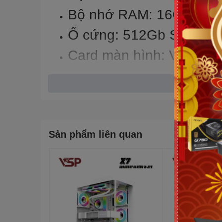
Bộ nhớ RAM: 16Gb DD
Ổ cứng: 512Gb SSD
Card màn hình: VGA onbo
Kích thước màn hình: 14
Hệ điều hành: Windows
Sản phẩm liên quan