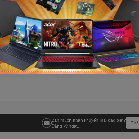
nh VSP
Tản nhiệt nước AIO Cooler
Tản nhiệt nước
aming M-ATX
Master MasterLiquid 360 Atmos
Master MasterL
amber / Form
II VRM ARGB Black
II LCD ARGB B
3.390.000₫
4.154.000₫
4.250.000₫
4.890.000₫
-21%
-1
Bạn muốn nhận khuyến mãi đặc biệt?
Đăng ký ngay.