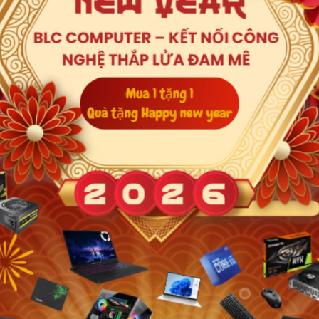
R4 3200
ard - Intel Iris Xe Graphics
.0inch Full HD
Xem thêm
 11 Home