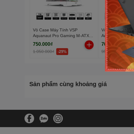
Vỏ Case Máy Tính VSP
Vỏ Case Máy Tí
Aquanaut Pro Gaming M-ATX
Aquanaut Pro G
X7 Trắng (Dual Chamber / Kính
X7 Đen (Dual Ch
750.000₫
700.000₫
Cường Lực)
Cube)
1.050.000₫
950.000₫
-29%
-27%
Sản phẩm cùng khoảng giá