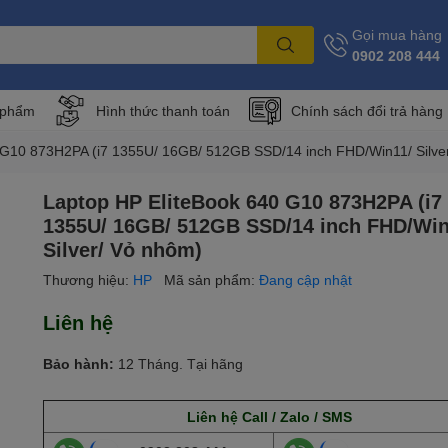
Gọi mua hàng
0902 208 444
 phẩm
Hình thức thanh toán
Chính sách đổi trả hàng
 G10 873H2PA (i7 1355U/ 16GB/ 512GB SSD/14 inch FHD/Win11/ Silver
Laptop HP EliteBook 640 G10 873H2PA (i7
1355U/ 16GB/ 512GB SSD/14 inch FHD/Win
Silver/ Vỏ nhôm)
Thương hiệu:
HP
Mã sản phẩm:
Đang cập nhật
Liên hệ
Bảo hành:
12 Tháng. Tại hãng
Liên hệ Call / Zalo / SMS