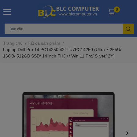
0
Trang chủ
/
Tất cả sản phẩm
/
Laptop Dell Pro 14 PC14250 42LTU7PC14250 (Ultra 7 255U/
16GB/ 512GB SSD/ 14 inch FHD+/ Win 11 Pro/ Silver/ 2Y)