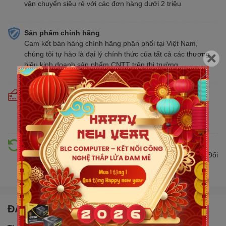
vận chuyển siêu rẻ với các đơn hàng dưới 2 triệu
Sản phẩm chính hãng
Cam kết bán hàng chính hãng phân phối tại Việt Nam,
chúng tôi tự hào là đại lý chính thức của tất cả các thương
hiệu kinh doanh sản phẩm CNTT trên thị trường
Cam kết giá tốt
Giá tốt hơn từ 10% - 30% so với thị trường. Liên tục cập
nhật giá mới nhất, cạnh tranh
Hỗ trợ đổi trả
Đổi trả hàng lên đến 30 ngày nếu có lỗi do nhà sản xuất. Đổi
trả hàng không cần lý do với mức phí ưu đãi
ĐẶC ĐIỂM NỔI BẬT