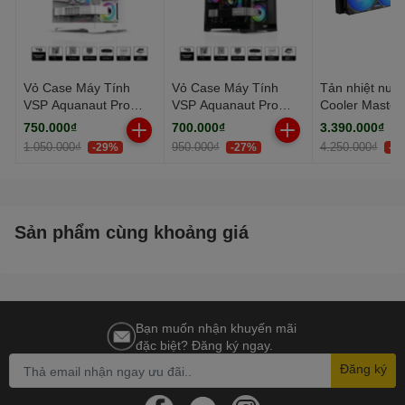
Vỏ Case Máy Tính
Vỏ Case Máy Tính
Tản nhiệt nướ
VSP Aquanaut Pro
VSP Aquanaut Pro
Cooler Master
Gaming M-ATX X7
Gaming M-ATX X7
MasterLiquid 
750.000₫
700.000₫
3.390.000₫
Trắng (Dual Chamber /
Đen (Dual Chamber /
Atmos II VRM
1.050.000₫
950.000₫
4.250.000₫
-29%
-27%
-2
Kính Cường Lực)
Form Cube)
Black
Sản phẩm cùng khoảng giá
Bạn muốn nhận khuyến mãi
đặc biệt? Đăng ký ngay.
Đăng ký