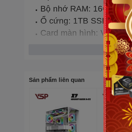
Bộ nhớ RAM: 16Gb (2x
Ổ cứng: 1TB SSD
Card màn hình: VGA Nv
Kích thước màn hình: 1
Hệ điều hành: Windows
Sản phẩm liên quan