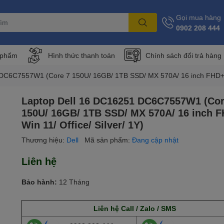
Gọi mua hàng
0902 208 444
 phẩm
Hình thức thanh toán
Chính sách đổi trả hàng
DC6C7557W1 (Core 7 150U/ 16GB/ 1TB SSD/ MX 570A/ 16 inch FHD+/ Wi
Laptop Dell 16 DC16251 DC6C7557W1 (Cor
150U/ 16GB/ 1TB SSD/ MX 570A/ 16 inch F
Win 11/ Office/ Silver/ 1Y)
Thương hiệu:
Dell
Mã sản phẩm:
Đang cập nhật
Liên hệ
Bảo hành:
12 Tháng
Liên hệ Call / Zalo / SMS