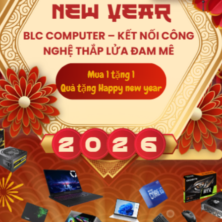
8Gb) DDR5 5200
idia - Nvidia GeForce MX570A 2G
6.0inch FHD+
Xem thêm
 11 Home + Office Home 2024