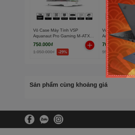
Vỏ Case Máy Tính VSP
Vỏ Case Máy Tí
Aquanaut Pro Gaming M-ATX
Aquanaut Pro G
X7 Trắng (Dual Chamber / Kính
X7 Đen (Dual Ch
750.000₫
700.000₫
Cường Lực)
Cube)
1.050.000₫
950.000₫
-29%
-27%
Sản phẩm cùng khoảng giá