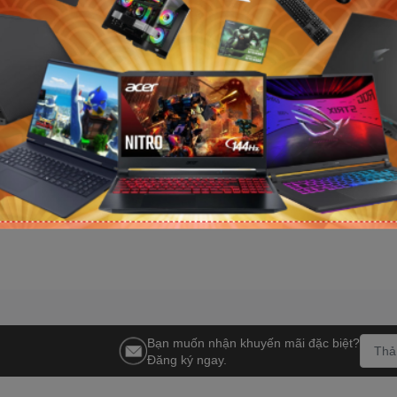
nh VSP
Tản nhiệt nước AIO Cooler
Tản nhiệt nước
aming M-ATX
Master MasterLiquid 360 Atmos
Master MasterL
amber / Form
II VRM ARGB Black
II LCD ARGB B
3.390.000₫
4.154.000₫
4.250.000₫
4.890.000₫
-21%
-1
Bạn muốn nhận khuyến mãi đặc biệt?
Đăng ký ngay.