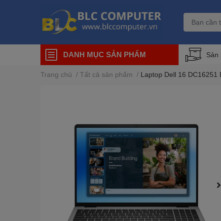
DANH MỤC SẢN PHẨM
Sản
Trang chủ
/
Tất cả sản phẩm
/
Laptop Dell 16 DC16251 