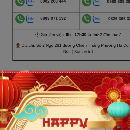
0902 208 444
0989 609 3
0869 071 192
0826 366 3
🕗 Giờ làm việc:
8h - 17h30
từ thứ 2 đến thứ 7
Địa chỉ: Số 2 Ngõ 281 đường Chiến Thắng Phường Hà Đô
Nội
( Xem vị trí)
.7GHz