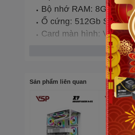
Bộ nhớ RAM: 8Gb DDR
Ổ cứng: 512Gb SSD
Card màn hình: VGA onb
Kích thước màn hình: 15
Hệ điều hành: Windows
Sản phẩm liên quan