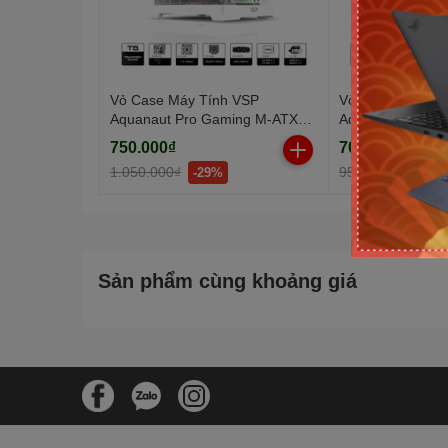
Vỏ Case Máy Tính VSP
Vỏ Case Máy Tí
Aquanaut Pro Gaming M-ATX
Aquanaut Pro G
X7 Trắng (Dual Chamber / Kính
X7 Đen (Dual Ch
750.000₫
700.000₫
Cường Lực)
Cube)
1.050.000₫
950.000₫
-29%
-27%
Sản phẩm cùng khoảng giá