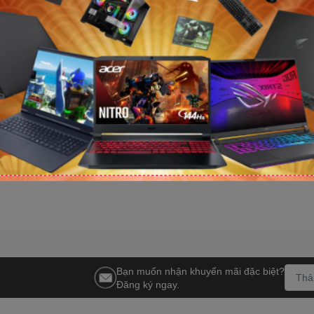
nh VSP
Tản nhiệt nước AIO Cooler
Tản nhiệt nước
aming M-ATX
Master MasterLiquid 360 Atmos
Master MasterL
amber / Form
II VRM ARGB Black
II LCD ARGB B
3.390.000₫
4.154.000₫
4.250.000₫
4.890.000₫
-21%
-1
Bạn muốn nhận khuyến mãi đặc biệt?
Đăng ký ngay.