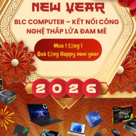
5 5200
oard - Intel UHD Graphics
.6inch Full HD
Xem thêm
 11 Home