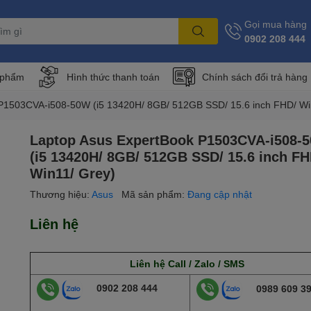
Gọi mua hàng
0902 208 444
 phẩm
Hình thức thanh toán
Chính sách đổi trả hàng
P1503CVA-i508-50W (i5 13420H/ 8GB/ 512GB SSD/ 15.6 inch FHD/ Wi
Laptop Asus ExpertBook P1503CVA-i508-
(i5 13420H/ 8GB/ 512GB SSD/ 15.6 inch FH
Win11/ Grey)
Thương hiệu:
Asus
Mã sản phẩm:
Đang cập nhật
Liên hệ
Liên hệ Call / Zalo / SMS
0902 208 444
0989 609 3