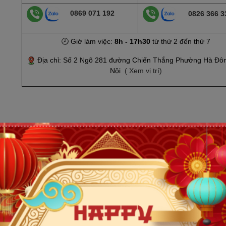
0869 071 192
0826 366 3
🕗 Giờ làm việc:
8h - 17h30
từ thứ 2 đến thứ 7
Địa chỉ: Số 2 Ngõ 281 đường Chiến Thắng Phường Hà Đô
Nội
( Xem vị trí)
H 2.1GHz