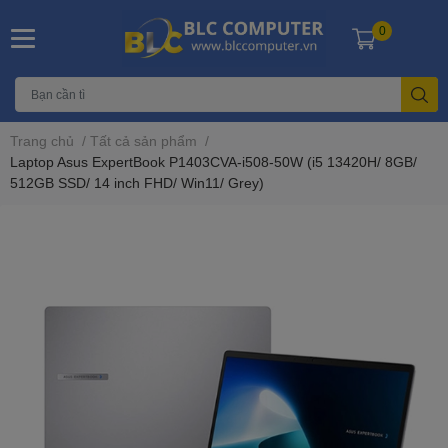
0
Trang chủ
/
Tất cả sản phẩm
/
Laptop Asus ExpertBook P1403CVA-i508-50W (i5 13420H/ 8GB/
512GB SSD/ 14 inch FHD/ Win11/ Grey)