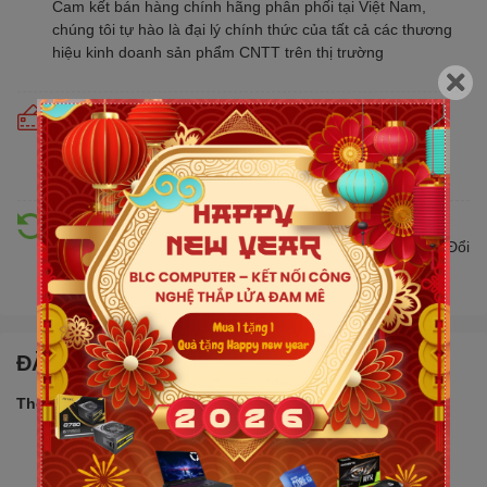
Cam kết bán hàng chính hãng phân phối tại Việt Nam,
chúng tôi tự hào là đại lý chính thức của tất cả các thương
hiệu kinh doanh sản phẩm CNTT trên thị trường
Cam kết giá tốt
Giá tốt hơn từ 10% - 30% so với thị trường. Liên tục cập
nhật giá mới nhất, cạnh tranh
Hỗ trợ đổi trả
Đổi trả hàng lên đến 30 ngày nếu có lỗi do nhà sản xuất. Đổi
trả hàng không cần lý do với mức phí ưu đãi
ĐẶC ĐIỂM NỔI BẬT
Thông số sản phẩm:
Bộ VXL: Core i5 13420H
2.1GHz