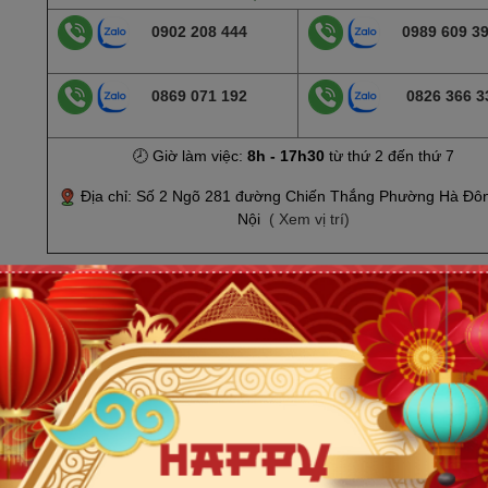
0902 208 444
0989 609 3
0869 071 192
0826 366 3
🕗 Giờ làm việc:
8h - 17h30
từ thứ 2 đến thứ 7
Địa chỉ: Số 2 Ngõ 281 đường Chiến Thắng Phường Hà Đô
Nội
( Xem vị trí)