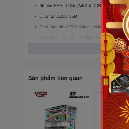
Bộ nhớ RAM: 16Gb (2x8Gb) DDR5 5200
Ổ cứng: 512Gb SSD
Card màn hình: VGA Nvidia - Nvidia GeForce 
Kích thước màn hình: 15.6inch Full HD
Hệ điều hành: Windows 11 Home
Sản phẩm liên quan