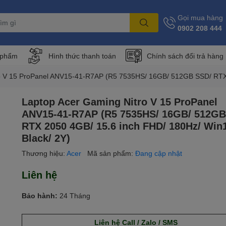
Gọi mua hàng
0902 208 444
 phẩm
Hình thức thanh toán
Chính sách đổi trả hàng
o V 15 ProPanel ANV15-41-R7AP (R5 7535HS/ 16GB/ 512GB SSD/ RTX 
Laptop Acer Gaming Nitro V 15 ProPanel
ANV15-41-R7AP (R5 7535HS/ 16GB/ 512GB
RTX 2050 4GB/ 15.6 inch FHD/ 180Hz/ Win
Black/ 2Y)
Thương hiệu:
Acer
Mã sản phẩm:
Đang cập nhật
Liên hệ
Bảo hành:
24 Tháng
Liên hệ Call / Zalo / SMS