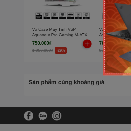
Vỏ Case Máy Tính VSP
Vỏ Case Máy Tí
Aquanaut Pro Gaming M-ATX
Aquanaut Pro G
X7 Trắng (Dual Chamber / Kính
X7 Đen (Dual Ch
750.000₫
700.000₫
Cường Lực)
Cube)
1.050.000₫
950.000₫
-29%
-27%
Sản phẩm cùng khoảng giá