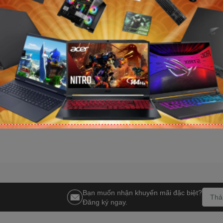
nh VSP
Tản nhiệt nước AIO Cooler
Tản nhiệt nước
aming M-ATX
Master MasterLiquid 360 Atmos
Master MasterL
amber / Form
II VRM ARGB Black
II LCD ARGB B
3.390.000₫
4.154.000₫
4.250.000₫
4.890.000₫
-21%
-1
Bạn muốn nhận khuyến mãi đặc biệt?
Đăng ký ngay.