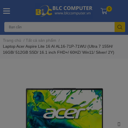
0
Trang chủ
/
Tất cả sản phẩm
/
Laptop Acer Aspire Lite 16 AI AL16-71P-71WU (Ultra 7 155H/
16GB/ 512GB SSD/ 16.1 inch FHD+/ 60HZ/ Win11/ Silver/ 2Y)