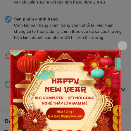
vận chuyển siêu rẻ với các đơn hàng dưới 2 triệu
Sản phẩm chính hãng
Cam kết bán hàng chính hãng phân phối tại Việt Nam,
chúng tôi tự hào là đại lý chính thức của tất cả các thương
hiệu kinh doanh sản phẩm CNTT trên thị trường
Cam kết giá tốt
Giá tốt hơn từ 10% - 30% so với thị trường. Liên tục cập
nhật giá mới nhất, cạnh tranh
Hỗ trợ đổi trả
Đổi trả hàng lên đến 30 ngày nếu có lỗi do nhà sản xuất. Đổi
trả hàng không cần lý do với mức phí ưu đãi
ĐẶC ĐIỂM NỔI BẬT