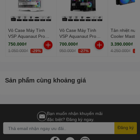
Vỏ Case Máy Tính
Vỏ Case Máy Tính
Tản nhiệt nướ
VSP Aquanaut Pro
VSP Aquanaut Pro
Cooler Master
Gaming M-ATX X7
Gaming M-ATX X7
MasterLiquid 
750.000₫
700.000₫
3.390.000₫
Trắng (Dual Chamber /
Đen (Dual Chamber /
Atmos II VRM
1.050.000₫
950.000₫
4.250.000₫
-29%
-27%
-2
Kính Cường Lực)
Form Cube)
Black
Sản phẩm cùng khoảng giá
Bạn muốn nhận khuyến mãi
đặc biệt? Đăng ký ngay.
Đăng ký